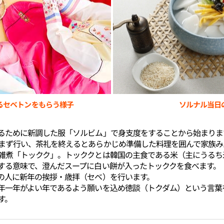
るセベトンをもらう様子
ソルナル当日
るために新調した服「ソルビム」で身支度をすることから始まりま
まず行い、茶礼を終えるとあらかじめ準備した料理を囲んで家族み
雑煮「トックク」。トッククとは韓国の主食である米（主にうるち
する意味で、澄んだスープに白い餅が入ったトッククを食べます。
の人に新年の挨拶・歳拝（セベ）を行います。
年一年がよい年であるよう願いを込め徳談（トクダム）という言葉
す。