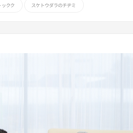
トックク
スケトウダラのチヂミ