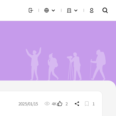
2025/01/15
4K
2
1