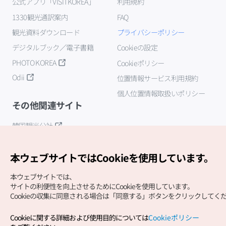
公式アプリ「VISITKOREA」
利用規約
1330観光通訳案内
FAQ
観光資料ダウンロード
プライバシーポリシー
デジタルブック／電子書籍
Cookieの設定
PHOTO KOREA
Cookieポリシー
Odii
位置情報サービス利用規約
個人位置情報取扱いポリシー
その他関連サイト
韓国観光公社
K-MICE
本ウェブサイトではCookieを使用しています。
本ウェブサイトでは、
サイトの利便性を向上させるためにCookieを使用しています。
Cookieの収集に同意される場合は「同意する」ボタンをクリックしてく
Cookieに関する詳細および使用目的については
Cookieポリシー
Copyright (c) Korea Tourism Organization All Rights