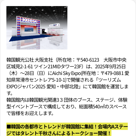
韓国観光公社 大阪支社（所在地：〒540-6123 大阪市中央
区城見2-1-61 ツイン21MIDタワー23F）は、2025年9月25日
（木）～28日（日）にAichi Sky Expo(所在地：〒479-0881 愛
知県常滑市セントレア5-10-1)で開催される「ツーリズム
EXPOジャパン2025 愛知・中部北陸」にて韓国館を運営しま
す。
韓国館内は韓国観光関連3３団体のブース、ステージ、体験
型イベントブースで構成しており、総面積540㎡のスペース
で皆様をお迎えします。
■韓国の各都市とトレンドが韓国館に集結！会場内Aステー
ジではタレント千秋さんによるトークショー開催！