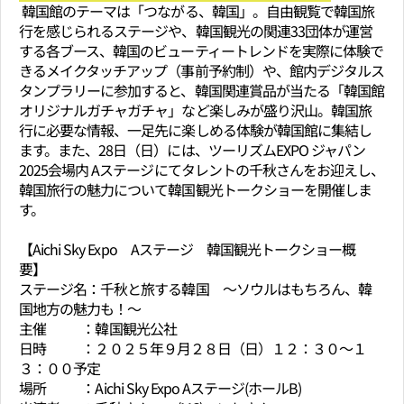
韓国館のテーマは「つながる、韓国」。自由観覧で韓国旅
行を感じられるステージや、韓国観光の関連33団体が運営
する各ブース、韓国のビューティートレンドを実際に体験で
きるメイクタッチアップ（事前予約制）や、館内デジタルス
タンプラリーに参加すると、韓国関連賞品が当たる「韓国館
オリジナルガチャガチャ」など楽しみが盛り沢山。韓国旅
行に必要な情報、一足先に楽しめる体験が韓国館に集結し
ます。また、28日（日）には、ツーリズムEXPO ジャパン
2025会場内 Aステージにてタレントの千秋さんをお迎えし、
韓国旅行の魅力について韓国観光トークショーを開催しま
す。
【Aichi Sky Expo Aステージ 韓国観光トークショー概
要】
ステージ名：千秋と旅する韓国 ～ソウルはもちろん、韓
国地方の魅力も！～
主催 ：韓国観光公社
日時 ：２０２５年９月２８日（日）１２：３０～１
３：００予定
場所 ：Aichi Sky Expo Aステージ(ホールB)