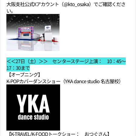
大阪支社公式Xアカウント（@kto_osaka）でご確認くださ
い。
＜＜27日（土）＞＞ センターステージ上演： 10：45～
17：30まで
【オープニング】
K-POPカバーダンスショー（YKA dance studio 名古屋校）
【K-TRAVEL/K-FOODトークショー： おつぐさん】