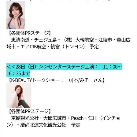
【各団体PRステージ】
忠清南道・チェジュ島・（株）大韓航空・江陵市・釜山広
域市・エアロK航空・統営（トンヨン） 予定
＜＜28日（日）＞＞センターステージ上演： 11：00～
16：35まで
【K-BEAUTYトークショー： 미소/みそ さん】
【各団体PRステージ】
京畿観光公社・大邱広域市・Peach・仁川（インチョ
ン）・慶尚北道文化観光公社 予定