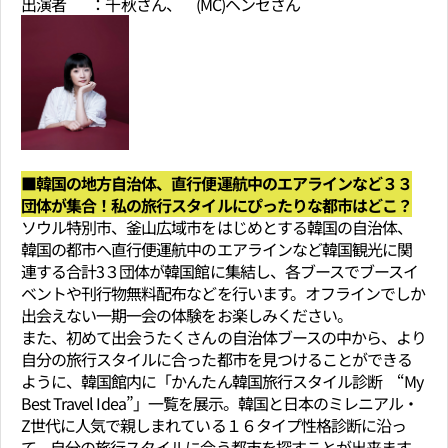
出演者 ：千秋さん、 (MC)ヘンセさん
■韓国の地方自治体、直行便運航中のエアラインなど３３
団体が集合！私の旅行スタイルにぴったりな都市はどこ？
ソウル特別市、釜山広域市をはじめとする韓国の自治体、
韓国の都市へ直行便運航中のエアラインなど韓国観光に関
連する合計3３団体が韓国館に集結し、各ブースでブースイ
ベントや刊行物無料配布などを行います。オフラインでしか
出会えない一期一会の体験をお楽しみください。
また、初めて出会うたくさんの自治体ブースの中から、より
自分の旅行スタイルに合った都市を見つけることができる
ように、韓国館内に「かんたん韓国旅行スタイル診断 “My
Best Travel Idea”」一覧を展示。韓国と日本のミレニアル・
Z世代に人気で親しまれている１６タイプ性格診断に沿っ
て、自分の旅行スタイルに合う都市を探すことが出来ます。