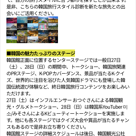
是非、こちらの韓国旅行スタイル診断を新たな旅先との出
会いにご活用ください。
■韓国の魅力たっぷりのステージ
韓国館正面に位置するセンターステージでは一般日27日
（土）、28日（日）の期間中、トークショー、韓国旅関連
のPRステージ、K-POPカバーダンス、景品が当たるK-クイ
ズ、世界的に注目を浴びた人気韓国ドラマにも登場した韓
国伝統遊び体験など、終日韓国旅行コンテンツをお楽しみい
ただけます。
27日（土）は インフルエンサー おつぐさんによる韓国観
光・グルメトークショー、28日（日）は韓国系YouTuber 미
소/みそさんによるKビューティートークショーを実施しま
す。他にも各ステージではクイズ大会や賞品が当たるチャン
スもあるので是非お立ち寄りください。
韓国館ステージの詳細スケジュールは後日、韓国観光公社