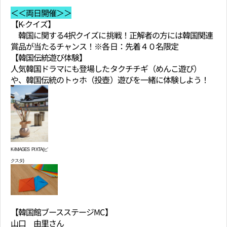
＜＜両日開催＞＞
【K-クイズ】
韓国に関する4択クイズに挑戦！正解者の方には韓国関連
賞品が当たるチャンス！※各日：先着４０名限定
【韓国伝統遊び体験】
人気韓国ドラマにも登場したタクチチギ（めんこ遊び）
や、韓国伝統のトゥホ（投壺）遊びを一緒に体験しよう！
K-IMAGES
PIXTA(
ピ
クスタ
)
【韓国館ブースステージMC】
山口 由里さん