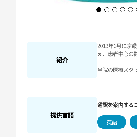
2013年6月に
え、患者中心の
紹介
当院の医療スタ
しており、がん
特に転移がん分野
くの患者さんが
通訳を案内する
そのため、当院
提供言語
センターを運営
英語
まで丁寧に案内