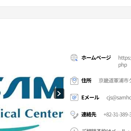
ホームページ
https
php
住所
京畿道軍浦市ク
Eメール
cjs@samhos
連絡先
+82-31-389-