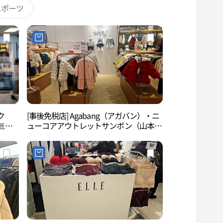
スポーツ
ク
[事後免税店] Agabang（アガバン）・ニ
解憂斎（해우재）
트박
ューコアアウトレットサンボン（山本）
店(아가방 뉴코아아울렛 산본점)