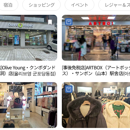
宿泊
ショッピング
イベント
レジャー＆
Olive Young・クンポダンド
[事後免税店]ARTBOX（アートボッ
洞）店(올리브영 군포당동점)
ス）・サンボン（山本）駅舎店(아
스 산본역사점)