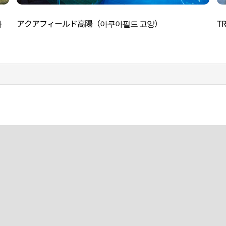
아
アクアフィールド高陽（아쿠아필드 고양）
T