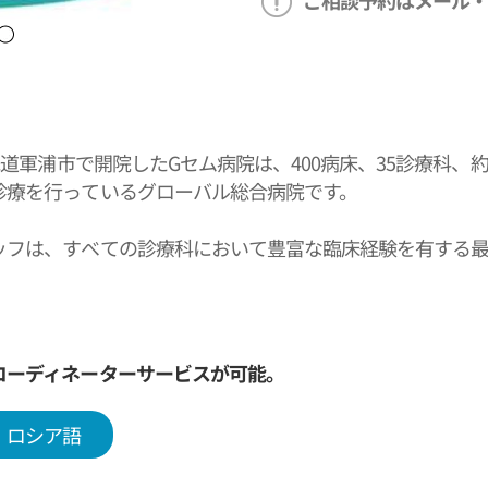
ご相談予約はメール・
京畿道軍浦市で開院したGセム病院は、400病床、35診療科
診療を行っているグローバル総合病院です。
ッフは、すべての診療科において豊富な臨床経験を有する
、脳血管、循環器、消化器、関節脊椎などの重症疾患に対す
では、LHIPEC、ETなどの標的治療、NK細胞治療、免
来院しています。
コーディネーターサービスが可能。
では外国人患者誘致登録医療機関および医療ツーリズム優
しています。英語やロシア語などを話せる専門コーディネ
ロシア語
しています。