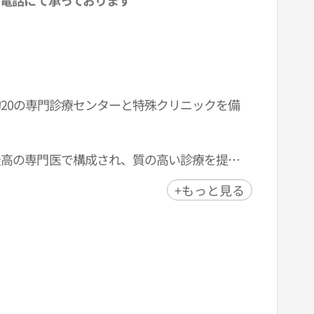
電話にて承っております
、約20の専門診療センターと特殊クリニックを備
最高の専門医で構成され、質の高い診療を提供
る治療で優れた臨床実績があります。
+もっと見る
疫治療など優れた治療を提供しており、海外から多
秀誘致機関として、外国人患者向けの国際診療
ーターが診療の通訳はもちろん、アフターケア