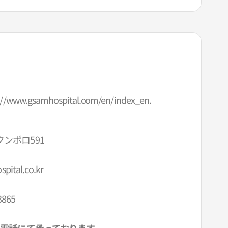
://www.gsamhospital.com/en/index_en.
ンポロ591
pital.co.kr
3865