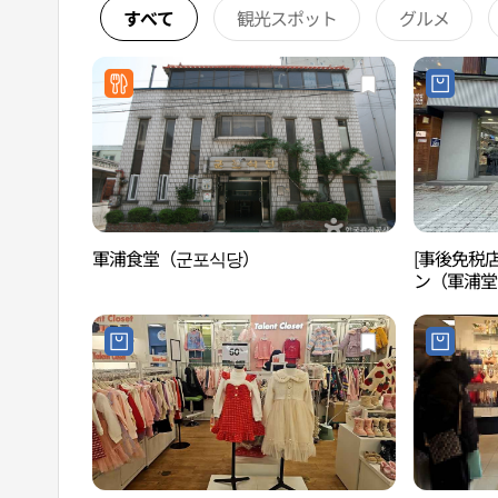
すべて
観光スポット
グルメ
軍浦食堂（군포식당）
[事後免税店]
ン（軍浦堂