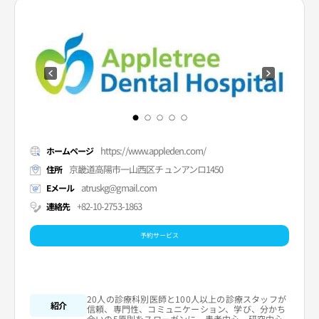
https://www.appleden.com/
ホームページ
京畿道高陽市一山西区チュンアンロ1450
住所
atruskg@gmail.com
Eメール
+82-10-2753-1863
連絡先
予約サービス
20人の診療科別医師と100人以上の診療スタッフが
紹介
信頼、専門性、コミュニケーション、学び、分かち
合いの5原則をスローガンに、患者中心、研究中心