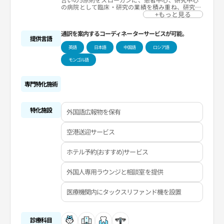
の病院として臨床・研究の業績を積み重ね、研究成
果の共有によって歯科診療の発展に貢献できるよう
+もっと見る
日々精進しています。外国人診療医療機関に指定さ
れているリンゴの木歯科病院は、地道に国際交流を
通訳を案内するコーディネーターサービスが可能。
続けており、カザフスタンとロシアの医師向けにイ
提供言語
ンプラント施術症例中心のシンポジウムを開催し、
英語
日本語
中国語
ロシア語
見学プログラムによって医療技術を伝授していま
す。また、ロシア、ウズベキスタン、カザフスタン
モンゴル語
などからの医療ツーリストに対してフルインプラン
ト、インプラントオーバーデンチャー(インプラン
ト義歯)、骨移植、フラップレスインプラント(切ら
ないインプラント)といった難易度の高い手術や治
専門特化施術
療をリーズナブルな費用で行うなど、海外から来ら
れた患者さんに体系的でクオリティの高い医療サー
ビスを提供しています。
特化施設
外国語広報物を保有
空港送迎サービス
ホテル予約(おすすめ)サービス
外国人専用ラウンジと相談室を提供
医療機関内にタックスリファンド機を設置
診療科目