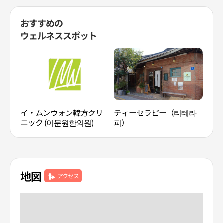
おすすめの
ウェルネススポット
イ・ムンウォン韓方クリ
ティーセラピー（티테라
メイ
ニック (이문원한의원)
피）
ソウ
울)
地図
アクセス