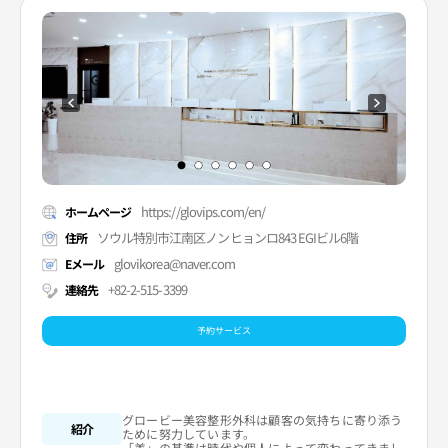
https://glovips.com/en/
ホームページ
ソウル特別市江南区ノンヒョンロ843 EGIビル6階
住所
glovikorea@naver.com
Eメール
+82-2-515-3399
連絡先
予約サービス
グロービー美容整形外科は顧客の気持ちに寄り添う
紹介
ために努力しています。
「美」の基準は時代や個人によって変わってきまし