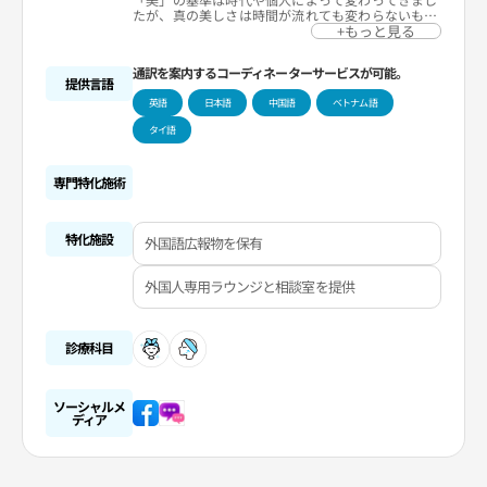
たが、真の美しさは時間が流れても変わらないもの
です。グロービー美容整形外科は、変わらない美の
+もっと見る
基準を見つけ出し、お一人おひとりに最高の満足を
お届けするために、たゆまず研究に励み、努力を続
通訳を案内するコーディネーターサービスが可能。
けています。
提供言語
長年の経験とノウハウに基づいた高い技術力と個人
英語
日本語
中国語
ベトナム語
の特徴を考慮したカスタム整形プログラム、政府か
ら研究開発専門部署として認定され、差別化された
タイ語
技術力を持っている幹細胞研究所、患者の安全と利
便性を最優先に考える顧客満足プログラムを備えて
います。
あなたの選択に美しさと強い自信でお答えするた
専門特化施術
め、グロービー美容整形外科は常に努力してまいり
ます。
特化施設
外国語広報物を保有
外国人専用ラウンジと相談室を提供
診療科目
ソーシャルメ
ディア