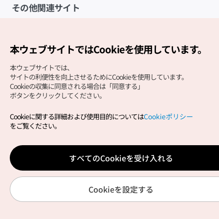
その他関連サイト
韓国観光公社
K-MICE
本ウェブサイトではCookieを使用しています。
本ウェブサイトでは、
サイトの利便性を向上させるためにCookieを使用しています。
Cookieの収集に同意される場合は「同意する」
ボタンをクリックしてください。
Cookieに関する詳細および使用目的については
Cookieポリシー
Copyright (c) Korea Tourism Organization All Rights
をご覧ください。
Reserved.
サイトエラー報告
公式メール
japanese@knto.or.kr
すべてのCookieを受け入れる
Cookieを設定する
韓国の医療とウェルネス