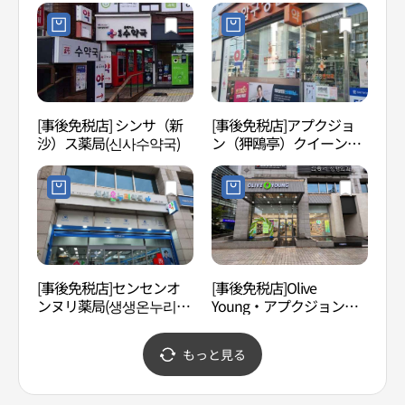
압구정역점)
[事後免税店] シンサ（新
[事後免税店]アプクジョ
新沙
沙）ス薬局(신사수약국)
ン（狎鴎亭）クイーン薬
동 가
局(압구정퀸약국)
[事後免税店]センセンオ
[事後免税店]Olive
SJ.K
ンヌリ薬局(생생온누리약
Young・アプクジョンジ
스트
국)
ュンアン（狎鴎亭中央）
店(올리브영 압구정중앙
もっと見る
점)