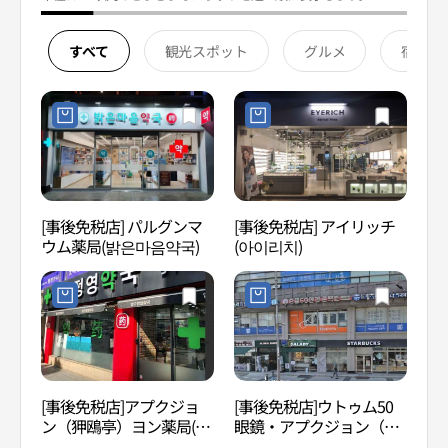
すべて
観光スポット
グルメ
宿泊
[事後免税店] パルグンマ
[事後免税店] アイリッチ
K-S
ウム薬局(밝은마음약국)
(아이리치)
通り （
타거
[事後免税店]アプクジョ
[事後免税店]ウトゥム50
コリ
ン（狎鴎亭）ヨン薬局(압
眼鏡・アプクジョン（狎
리아
구정영약국)
鴎亭）駅店(으뜸50안경