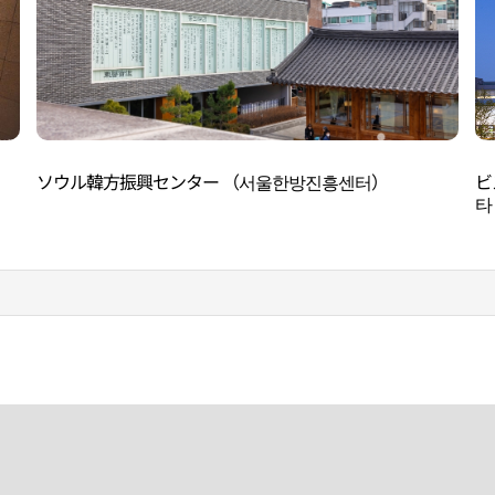
ソウル韓方振興センター （서울한방진흥센터）
ビ
타