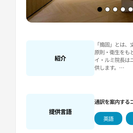
「搗固」とは、
原則・衛生をも
紹介
イ・ルミ院長は
供します。
搗固歯科は江南
がらその他多く
高級感のあるイ
ミ院長特有の繊
通訳を案内する
提供言語
英語