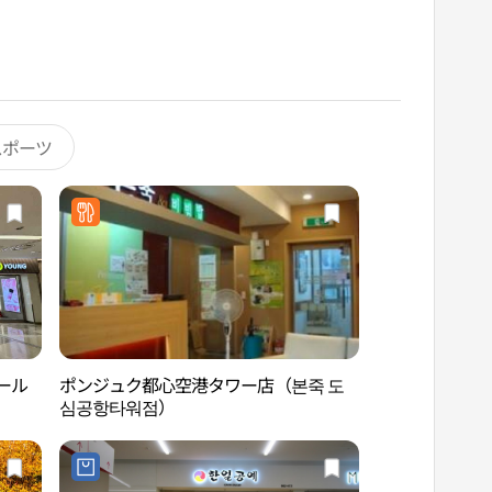
スポーツ
モール
ポンジュク都心空港タワー店（본죽 도
奉恩寺（ソウル）
심공항타워점）