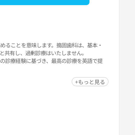
固めることを意味します。搗固歯科は、基本・
と共有し、過剰診療はいたしません。
年の診療経験に基づき、最高の診療を英語で提
設や観光スポットからも近く、歯科治療を受けな
+もっと見る
、多くの患者さんから支持されており、イ・ル
心して治療を受けることができます。