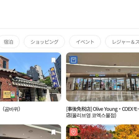
宿泊
ショッピング
イベント
レジャー＆
（곰바위）
[事後免税店] Olive Young・COEX
店(올리브영 코엑스몰점)