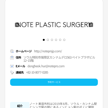
http://noteprsjp.com/
ホームページ
ソウル特別市瑞草区カンナムデロ563 ペイトプラザビル
住所
12~15階
dongheok.hur@noteprs.com
Eメール
+82-10-8077-0285
連絡先
予約サービス
ノート美容外科は2019年8月、ソウル・カンナム駅
紹介
とシンサ駅の間にあるノンヒョン駅の近くに開院