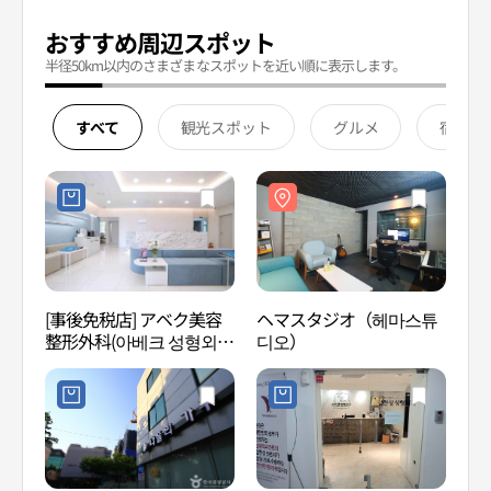
おすすめ周辺スポット
半径50km以内のさまざまなスポットを近い順に表示します。
すべて
観光スポット
グルメ
宿泊
[事後免税店] アベク美容
ヘマスタジオ（헤마스튜
ヘマ
整形外科(아베크 성형외과
디오）
디오
의원)