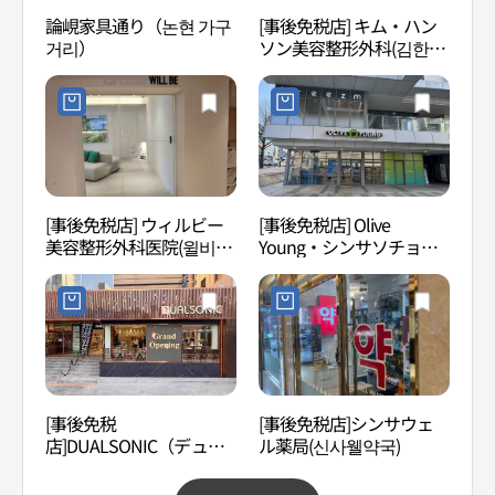
論峴家具通り（논현 가구
[事後免税店] キム・ハン
O H
거리）
ソン美容整形外科(김한성
성형외과의원)
[事後免税店] ウィルビー
[事後免税店] Olive
L C
美容整形外科医院(윌비성
Young・シンサソチョ
（엘
형외과의원)
（新沙瑞草）店(올리브영
신사서초점)
[事後免税
[事後免税店]シンサウェ
国技
店]DUALSONIC（デュア
ル薬局(신사웰약국)
本部
ルソニック）・カンナム
도본부
シンサ（江南新沙）店(듀