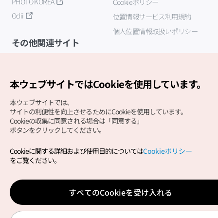
PHOTO KOREA
Cookieポリシー
Odii
位置情報サービス利用規約
個人位置情報取扱いポリシー
その他関連サイト
韓国観光公社
K-MICE
本ウェブサイトではCookieを使用しています。
本ウェブサイトでは、
サイトの利便性を向上させるためにCookieを使用しています。
Cookieの収集に同意される場合は「同意する」
ボタンをクリックしてください。
Cookieに関する詳細および使用目的については
Cookieポリシー
Copyright (c) Korea Tourism Organization All Rights
をご覧ください。
Reserved.
サイトエラー報告
公式メール
japanese@knto.or.kr
すべてのCookieを受け入れる