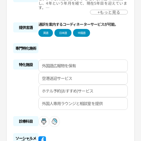
し、4年という年月を経て、現在5年目を迎えていま
す。
2024年7月には、バスト＆ボディラインセンターと
+もっと見る
フェイスラインセンターを拡張オープンしました。
通訳を案内するコーディネーターサービスが可能。
提供言語
英語
日本語
中国語
専門特化施術
特化施設
外国語広報物を保有
空港送迎サービス
ホテル予約(おすすめ)サービス
外国人専用ラウンジと相談室を提供
診療科目
ソーシャルメ