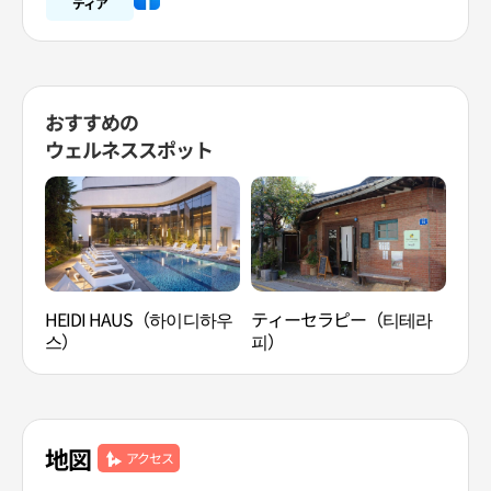
ディア
おすすめの
ウェルネススポット
HEIDI HAUS（하이디하우
ティーセラピー（티테라
韓方
스）
피）
容国
地図
アクセス