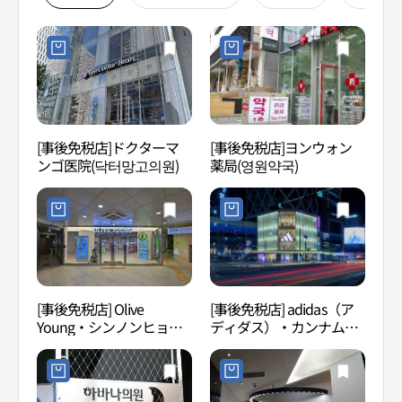
[事後免税店]ドクターマ
[事後免税店]ヨンウォン
国技
ンゴ医院(닥터망고의원)
薬局(영원약국)
本部
도본부
[事後免税店] Olive
[事後免税店] adidas（ア
ヘマ
Young・シンノンヒョン
ディダス）・カンナム
디오
（新論峴）駅店(올리브영
（江南）ブランドセンタ
신논현역점)
ー(아디다스 강남브랜드센
터)