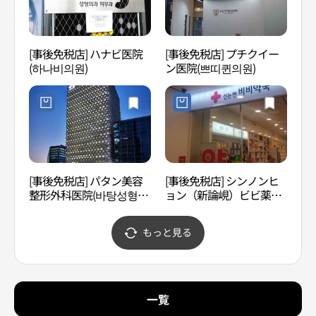
[事後免税店] ハナビ医院
[事後免税店] プチクイー
O H
(하나비의원)
ン医院(쁘띠퀸의원)
COC
[事後免税店] パタン美容
[事後免税店] シンノンヒ
南店
整形外科医院(바탕성형외
ョン（新論峴）ビビ薬局
소（
과의원)
(신논현비비약국)
もっと見る
一覧