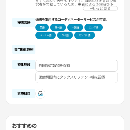
訳者が常勤しているため、患者による予約及び予約
変更が容易です。気軽にコミュニケーションするこ
+もっと見る
とで治療の質を高め、訪問する患者の皆様が満足で
きるように頑張っています。
通訳を案内するコーディネーターサービスが可能。
提供言語
英語
日本語
中国語
ロシア語
ベトナム語
タイ語
モンゴル語
専門特化施術
特化施設
外国語広報物を保有
医療機関内にタックスリファンド機を設置
診療科目
おすすめの