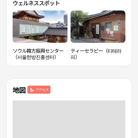
ウェルネススポット
ソウル韓方振興センター
ティーセラピー（티테라
メイ
（서울한방진흥센터）
피）
ソウ
울)
地図
アクセス