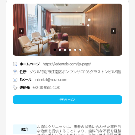
https://ledentals.com/jp-page/
ホームページ
ソウル特別市江南区ポンウンサロ108 グラストンビル9階
住所
ledental@naver.com
Eメール
+82-10-9561-1230
連絡先
予約サービス
ル歯科クリニックは、患者の状態に合わせた専門的
紹介
な治療を提供することにより、歯科的な不便を経験
せずに美しい笑みを作ります。当院には多言語の通