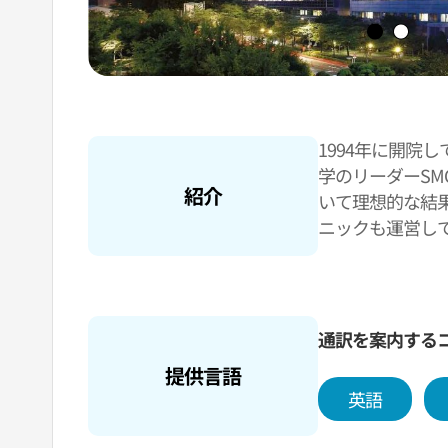
1994年に開院
学のリーダーS
紹介
いて理想的な結
ニックも運営し
通訳を案内する
提供言語
英語