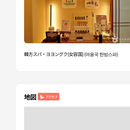
韓方スパ・ヨヨングク(女容国) (여용국 한방스파)
地図
アクセス