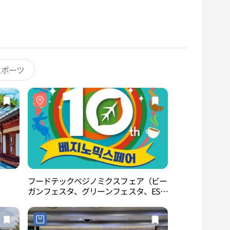
スポーツ
フードテックベジノミクスフェア（ビー
ソウル貿易展示コ
ガンフェスタ、グリーンフェスタ、ESG
（서울무역전시컨벤
フードフェスタ）（푸드테크 베지노믹
스페어（비건페스타ㅣ그린페스타ㅣESG
푸드페스타））