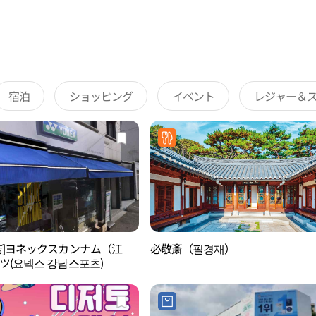
宿泊
ショッピング
イベント
レジャー＆
店]ヨネックスカンナム（江
必敬斎（필경재）
ツ(요넥스 강남스포츠)