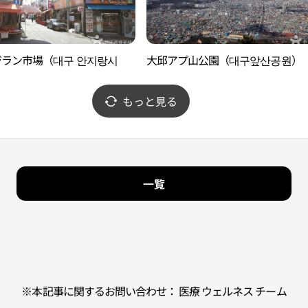
ジラン市場（대구 안지랑시
大邱アプ山公園（대구앞산공원）
もっと見る
一覧
※本記事に関するお問い合わせ： 医療 ウェルネス チーム