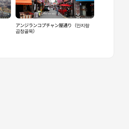
アンジランコプチャン屋通り（안지랑
洛東江勝戦記念館
곱창골목）