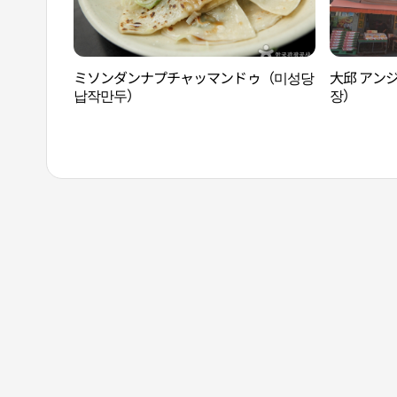
ミソンダンナプチャッマンドゥ（미성당
大邱 アン
납작만두）
장）