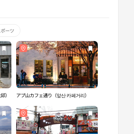
スポーツ
大邱）
アプ山カフェ通り（앞산 카페거리）
アプ山カフェ通り