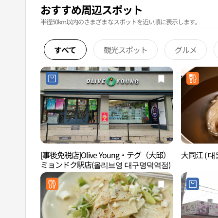
おすすめ周辺スポット
半径50km以内のさまざまなスポットを近い順に表示します。
すべて
観光スポット
グルメ
[事後免税店]Olive Young・テグ（大邱）
大同江 ( 대
ミョンドク駅店(올리브영 대구명덕역점)