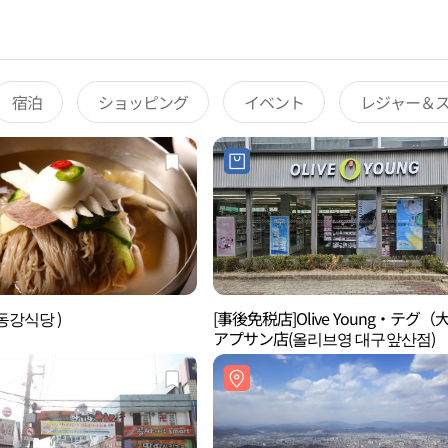
宿泊
ショッピング
イベント
レジャー＆
동강식당 )
[事後免税店]Olive Young・テグ（
アプサン店(올리브영 대구앞산점)