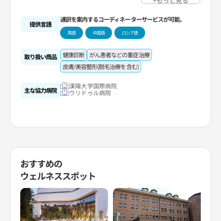
+もっと見る
整形全般の施術や健康診断のほか、様々な医療ツー
リズム商品を企画・開発・運営しています。
通訳を案内するコーディネーターサービスが可能。
K-観光の人気スポットを安心して観光できるトータ
提供言語
ルワンストップサービスのプラットフォームを構築
英語
中国語
ロシア語
しており、個人観光客およびラグジュアリー観光客
に特化したサービスを提供しています。
*安心保険＆ケアサービス(個別オーダーメイドの旅
健康診断
がん患者などの重症治療
行者保険)
取り扱い商品
*空港コンシェルジュ(出迎え・送迎など)、旅行コン
皮膚/美容整形(脱毛治療を含む)
シェルジュ(シティツアー、テーマ観光、ラグジュ
アリー観光など)：コンシェルジュサービス専門ス
タッフCSO(仁川空港および観光主要拠点)
漢陽大学国際病院
*K-観光客向けにデジタルコンシェルジュサービス
主な協力病院
ウリドゥル病院
を提供
*外国人の安全・快適な旅行をサポートする観光SO
Sサービスの導入：
-旅行中に事故などで患者が発生したとき、オーダー
メイドケアサービスを提供)
-オンラインとオフラインで双方向サービスを提供
(モバイルチャットコンシェルジュサービス)
おすすめの
ウェルネススポット