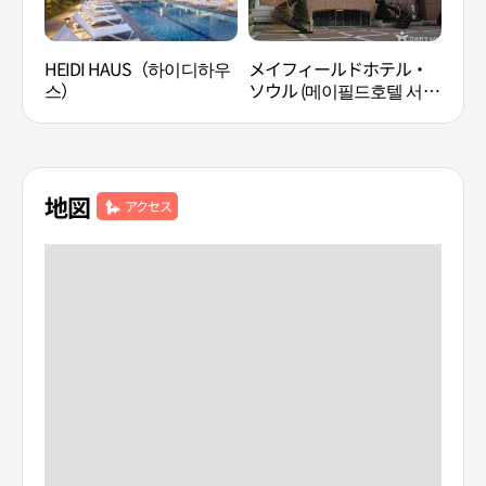
HEIDI HAUS（하이디하우
メイフィールドホテル・
SPA
스）
ソウル (메이필드호텔 서
울)
地図
アクセス