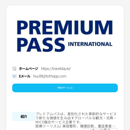
https://travelday.kr/
ホームページ
huu99@tothepp.com
Eメール
予約サービス
プレミアムパスは、差別化された革新的なサービス
紹介
で新たな価値を生み出すグローバルな観光・式典・
MICE融合サービス企業です。
医療ツーリズム( 美容整形、健康診断、重症患者の
診療)商品を専門的に取り扱う旅行会社として、美容