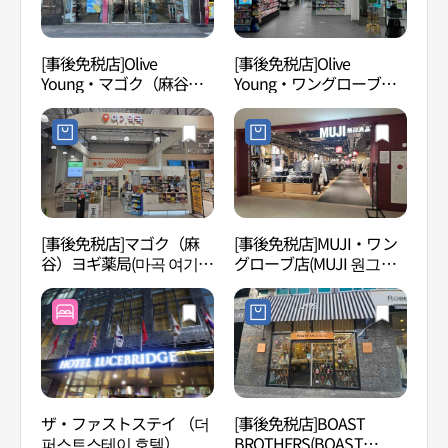
[事後免税店]Olive
[事後免税店]Olive
スイ
Young・マゴク（麻谷）
Young・ワングローブ店
子ど
駅店(올리브영 마곡역점)
(올리브영 원그로브점)
위트
품체
[事後免税店]マゴク（麻
[事後免税店]MUJI・ワン
DAS
谷）ヨギ薬局(마곡 여기약
グローブ店(MUJI 원그로
서점
국)
브점)
ザ・ファストステイ （더
[事後免税店]BOAST
許浚
퍼스트스테이 호텔）
BROTHERS(BOAST
관）