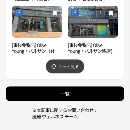
BROTHERS)
[事後免税店] Olive
[事後免税店] Olive
江西
Young・パルサン（鉢
Young・パルサン駅店(올
습지
山）店(올리브영 발산점)
리브영 발산역점)
もっと見る
一覧
※本記事に関するお問い合わせ：
医療 ウェルネス チーム