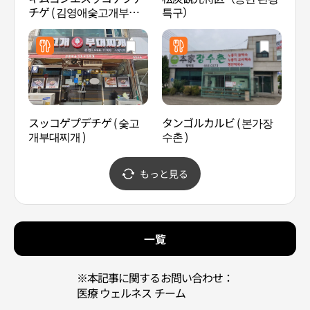
チゲ ( 김영애숯고개부대
특구）
동 카
찌개 )
スッコゲプデチゲ ( 숯고
タンゴルカルビ ( 본가장
東灘
개부대찌개 )
수촌 )
원）
もっと見る
一覧
※本記事に関するお問い合わせ：
医療 ウェルネス チーム