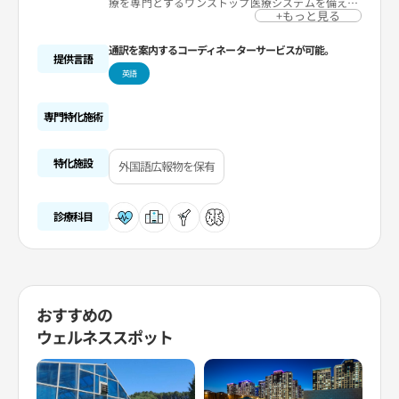
療を専門とするワンストップ医療システムを備えて
います。最先端の医療機器を備えており、診断と治
+もっと見る
療の精度を高め、できる限り患者さんに最適な非外
科的治療を提供できるよう努めています。また、必
通訳を案内するコーディネーターサービスが可能。
要な方にはオーダーメイドのパーソナルトレーニン
提供言語
グ(理学療法)を提供しています。
英語
専門特化施術
特化施設
外国語広報物を保有
診療科目
おすすめの
ウェルネススポット