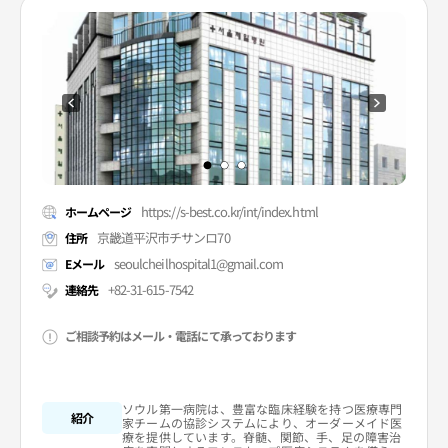
https://s-best.co.kr/int/index.html
ホームページ
京畿道平沢市チサンロ70
住所
seoulcheilhospital1@gmail.com
Eメール
+82-31-615-7542
連絡先
ご相談予約はメール・電話にて承っております
ソウル第一病院は、豊富な臨床経験を持つ医療専門
紹介
家チームの協診システムにより、オーダーメイド医
療を提供しています。脊髄、関節、手、足の障害治