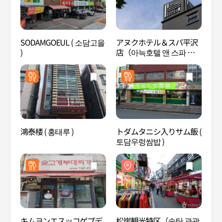
SODAMGOEUL ( 소담고을
アヌクホテル＆スパ平沢
松炭
)
店（아늑호텔 앤 스파 평
특구
택점）
鴻泰楼 ( 홍태루 )
トダムタニシ入りサム飯 (
TRI
토담우렁쌈밥 )
キムヨンエスッコゲプデ
松炭観光特区（송탄 관광
合井