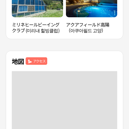
ミリネヒールビーイング
アクアフィールド高陽
TR
クラブ (미리내 힐빙클럽)
（아쿠아필드 고양）
地図
アクセス