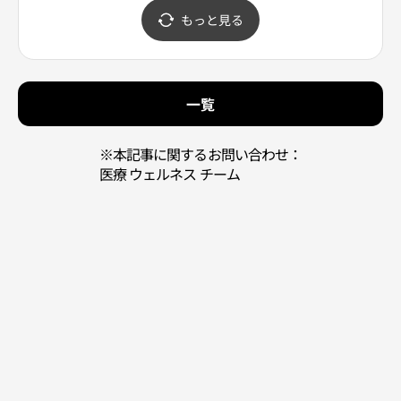
영 인천신포점)
더 동인천점)
행지점
もっと見る
관)）
一覧
※本記事に関するお問い合わせ：
医療 ウェルネス チーム