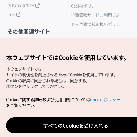
PHOTO KOREA
Cookieポリシー
Odii
位置情報サービス利用規約
個人位置情報取扱いポリシー
その他関連サイト
韓国観光公社
K-MICE
本ウェブサイトではCookieを使用しています。
本ウェブサイトでは、
サイトの利便性を向上させるためにCookieを使用しています。
Cookieの収集に同意される場合は「同意する」
ボタンをクリックしてください。
Cookieに関する詳細および使用目的については
Cookieポリシー
Copyright (c) Korea Tourism Organization All Rights
をご覧ください。
Reserved.
サイトエラー報告
公式メール
japanese@knto.or.kr
すべてのCookieを受け入れる