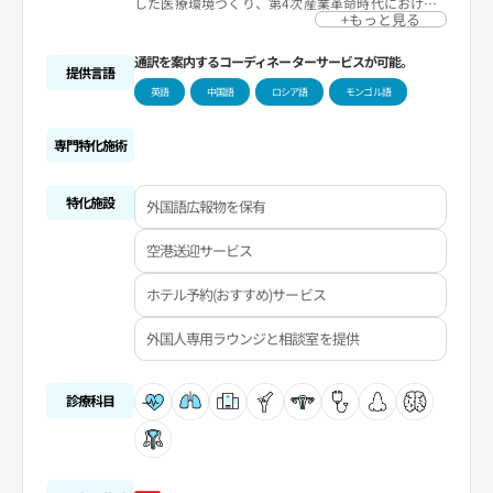
した医療環境づくり、第4次産業革命時代における
医療サービスのDX、国立大学病院としての公共保健
+もっと見る
医療事業の推進などにより地域社会と世界各国の患
者さんのニーズを満たすとともに変化に富んだ医療
通訳を案内するコーディネーターサービスが可能。
環境にフレキシブルに対応しています。がん手術、
提供言語
重症手術、ロボット支援手術、健康検診の専門性と
英語
中国語
ロシア語
モンゴル語
信頼性をもとにこれからも「コミュニケーション」
と「イノベーション」をコアバリューに掲げ患者中
心の病院文化を発展させ、当院は今後もグローバル
競争力を確保した高品質な診療を提供いたします。
専門特化施術
特化施設
外国語広報物を保有
空港送迎サービス
ホテル予約(おすすめ)サービス
外国人専用ラウンジと相談室を提供
診療科目