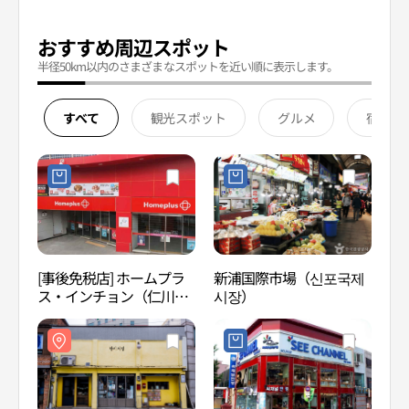
おすすめ周辺スポット
半径50km以内のさまざまなスポットを近い順に表示します。
すべて
観光スポット
グルメ
宿泊
[事後免税店] ホームプラ
新浦国際市場（신포국제
ペダ
ス・インチョン（仁川）
시장）
리 헌
店(홈플러스 인천숭의점)