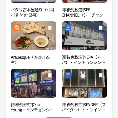
ペダリ古本屋通り（배다
[事後免税店]SEE
東仁
리 헌책방 골목）
CHANNEL（シーチャンネ
천 삼
ル）眼鏡・トンインチョ
ン（東仁川）店(씨채널안
경 동인천점)
Arabesque（아라베스
[事後免税店]NEPA（ネ
仁川
크）
パ）・インチョンシンポ
ーム
（仁川新浦）店(네파 인천
신포점)
[事後免税店]Olive
[事後免税店]SPYDER（ス
旧（
Young・インチョンシン
パイダー）・トンインチ
支店
ポ（仁川新浦）店(올리브
ョン（東仁川）店(스파이
館） 