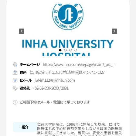
https://www.inha.com/en/page/main?_pst_=
ホームページ
仁川広域市チェムルポ(済物浦)区インハンロ27
住所
jwkim1124@inhauh.com
Eメール
+82-32-890-2093 / 2091
連絡先
ご相談予約はメール・電話にて承っております
仁荷大学病院は、1996年に開院して以来、仁川で
紹介
医療体系の中心的役割を果たしながら韓国の医療発
展に貢献してきました。当院は、安全と患者を優先