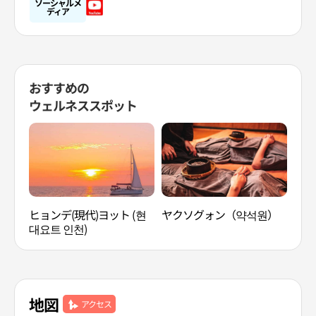
ソーシャルメ
ディア
おすすめの
ウェルネススポット
ヒョンデ(現代)ヨット (현
ヤクソグォン（약석원）
ザ・
대요트 인천)
ダイ
이스
地図
アクセス