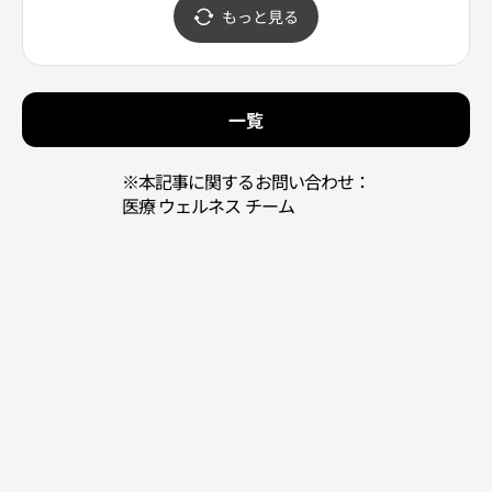
ク（孔徳）駅6号線店(네
もっと見る
이처리퍼블릭 공덕역6호
선점)
一覧
※本記事に関するお問い合わせ：
医療 ウェルネス チーム