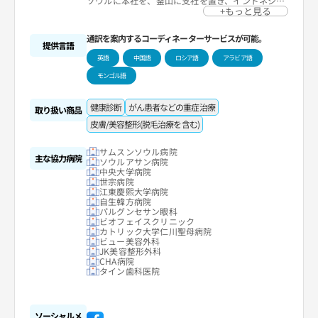
ソウルに本社を、釜山に支社を置き、インドネシア
やインドなど、40か国を対象に外国人向けプログラ
+もっと見る
ムの開発・販売を展開しており、外国人患者を誘致
しています。
通訳を案内するコーディネーターサービスが可能。
提供言語
英語
中国語
ロシア語
アラビア語
モンゴル語
健康診断
がん患者などの重症治療
取り扱い商品
皮膚/美容整形(脱毛治療を含む)
サムスンソウル病院
主な協力病院
ソウルアサン病院
中央大学病院
世宗病院
江東慶熙大学病院
自生韓方病院
パルグンセサン眼科
ビオフェイスクリニック
カトリック大学仁川聖母病院
ビュー美容外科
JK美容整形外科
CHA病院
タイン歯科医院
ソーシャルメ