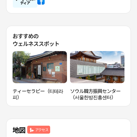
ディア
おすすめの
ウェルネススポット
ティーセラピー（티테라
ソウル韓方振興センター
SPA
피）
（서울한방진흥센터）
地図
アクセス