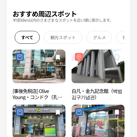
おすすめ周辺スポット
半径50km以内のさまざまなスポットを近い順に表示します。
すべて
観光スポット
グルメ
宿泊
[事後免税店] Olive
白凡・金九記念館（백범
白凡
Young・コンドク（孔
김구기념관）
김구
徳）パークパレス店(올리
브영 공덕파크팰리스점)