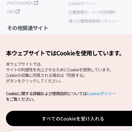
PHOTO KOREA
Cookieポリシー
Odii
位置情報サービス利用規約
個人位置情報取扱いポリシー
その他関連サイト
韓国観光公社
K-MICE
本ウェブサイトではCookieを使用しています。
本ウェブサイトでは、
サイトの利便性を向上させるためにCookieを使用しています。
Cookieの収集に同意される場合は「同意する」
ボタンをクリックしてください。
Cookieに関する詳細および使用目的については
Cookieポリシー
Copyright (c) Korea Tourism Organization All Rights
をご覧ください。
Reserved.
サイトエラー報告
公式メール
japanese@knto.or.kr
すべてのCookieを受け入れる