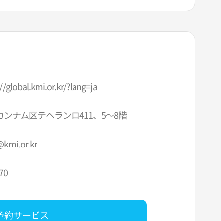
//global.kmi.or.kr/?lang=ja
ンナム区テヘランロ411、5～8階
kmi.or.kr
70
予約サービス