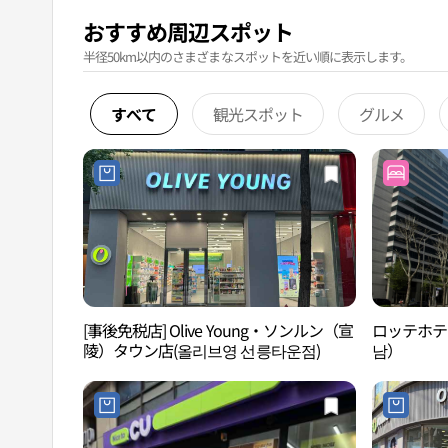
おすすめ周辺スポット
半径50km以内のさまざまなスポットを近い順に表示します。
すべて
観光スポット
グルメ
[事後免税店] Olive Young・ソンルン（宣
ロッテホテル
陵）タウン店(올리브영 선릉타운점)
남）