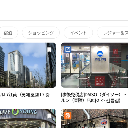
宿泊
ショッピング
イベント
レジャー＆
L7江南（롯데호텔 L7 강
[事後免税店]DAISO（ダイソー）
ルン（宣陵）店(다이소 선릉점)