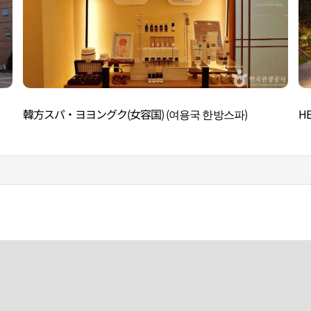
韓方スパ・ヨヨングク(女容国) (여용국 한방스파)
H