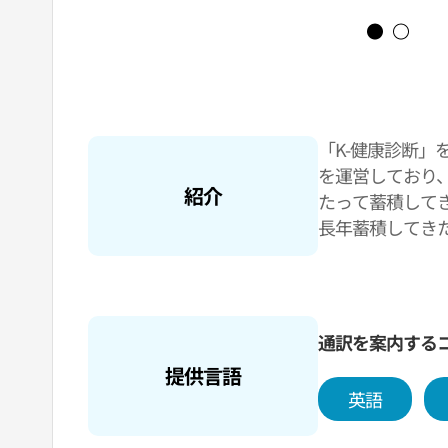
「K-健康診断」
を運営しており
紹介
たって蓄積して
長年蓄積してき
外国人患者の健
診断」をリード
通訳を案内する
提供言語
英語