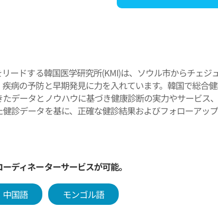
をリードする韓国医学研究所(KMI)は、ソウル市からチェジ
、疾病の予防と早期発見に力を入れています。韓国で総合健診
きたデータとノウハウに基づき健康診断の実力やサービス、
た健診データを基に、正確な健診結果およびフォローアップ
診を越え、優れた韓国医療を組み合わせることで「生涯を通
する機関を目指して尽力してまいります。
コーディネーターサービスが可能。
中国語
モンゴル語