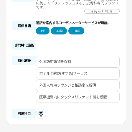
に美しく「リフレッシュする」皮膚科専門ブランド
です。
+もっと見る
当院は「空港の近くにある最大の皮膚科」で、「仁
川空港」から車で10分以内にアクセスできるため、
通訳を案内するコーディネーターサービスが可能。
入国後または出国前に気軽に利用できます。
提供言語
英語
日本語
中国語
外国人観光客にも、最先端機器を用いた3D精密診断
と医師のきめ細やかな診療によって一人一人に合っ
たオーダーメイド施術を提供しています。
専門特化施術
20室以上のスキンケアルームがあり、専門セラピス
トがスキンケアから施術後のコンディションまで責
任を持って管理しています。
特化施設
外国語広報物を保有
中国人をはじめとする外国人の誘致に向けて積極的
なPRを行っており、韓国人と同じ料金で専門的な
相談はもちろん、追加の特典とサービスを提供して
ホテル予約(おすすめ)サービス
います。
外国人専用ラウンジと相談室を提供
医療機関内にタックスリファンド機を設置
診療科目