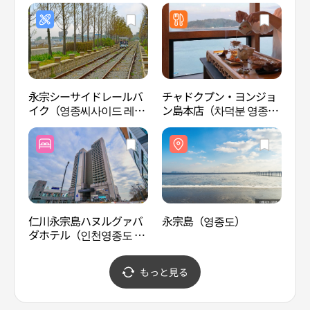
店(아트박스 영종하늘도시
(올리브영 영종하늘달빛로
점)
점)
永宗シーサイドレールバ
チャドクプン・ヨンジョ
月尾
イク（영종씨사이드 레일
ン島本店（차덕분 영종도
テー
바이크）
본점）
랜드
仁川永宗島ハヌルグァバ
永宗島（영종도）
月尾
ダホテル（인천영종도 하
ッ音
늘과바다호텔）
거리 
もっと見る