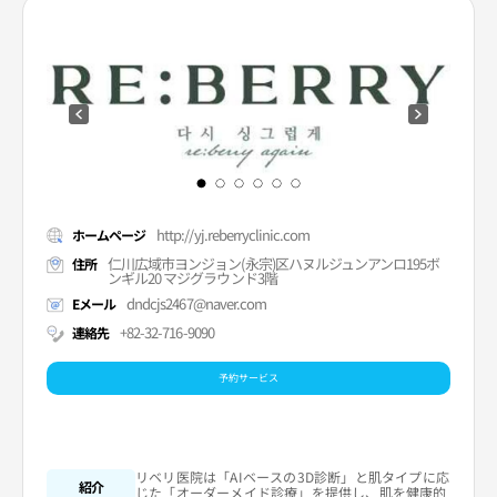
http://yj.reberryclinic.com
ホームページ
仁川広域市ヨンジョン(永宗)区ハヌルジュンアンロ195ボ
住所
ンギル20 マジグラウンド3階
dndcjs2467@naver.com
Eメール
+82-32-716-9090
連絡先
予約サービス
リベリ医院は「AIベースの3D診断」と肌タイプに応
紹介
じた「オーダーメイド診療」を提供し、肌を健康的