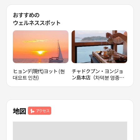
おすすめの
ウェルネススポット
ヒョンデ(現代)ヨット (현
チャドクプン・ヨンジョ
慶源
대요트 인천)
ン島本店（차덕분 영종도
（경
본점）
地図
アクセス