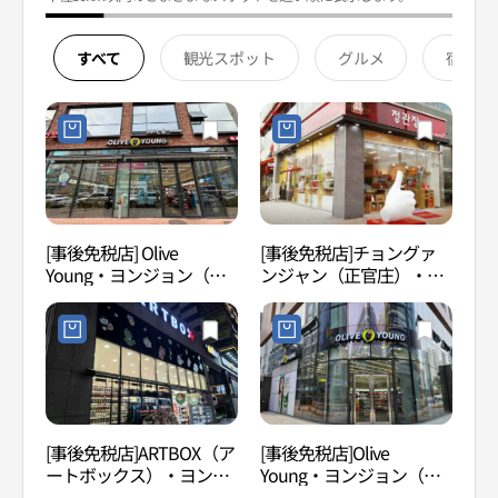
すべて
観光スポット
グルメ
宿泊
[事後免税店] Olive
[事後免税店]チョングァ
永宗
Young・ヨンジョン（永
ンジャン（正官庄）・チ
宗）ハヌルドシ店(올리브
ュンサン（中山）本店(정
영 영종하늘도시점)
관장 중산본점)
[事後免税店]ARTBOX（ア
[事後免税店]Olive
月尾
ートボックス）・ヨンジ
Young・ヨンジョン（永
ョン（永宗）ハヌル都市
宗）ハヌルダルビッロ店