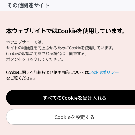
その他関連サイト
韓国観光公社
K-MICE
本ウェブサイトではCookieを使用しています。
本ウェブサイトでは、
サイトの利便性を向上させるためにCookieを使用しています。
Cookieの収集に同意される場合は「同意する」
ボタンをクリックしてください。
Cookieに関する詳細および使用目的については
Cookieポリシー
Copyright (c) Korea Tourism Organization All Rights
をご覧ください。
Reserved.
サイトエラー報告
公式メール
japanese@knto.or.kr
すべてのCookieを受け入れる
Cookieを設定する
韓国の医療とウェルネス