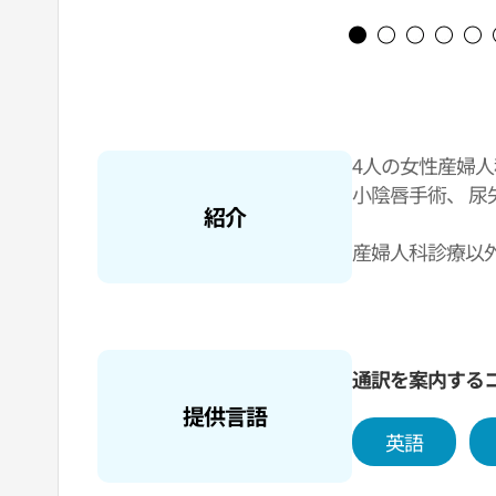
4人の女性産婦
小陰唇手術、 
紹介
産婦人科診療以
院でトータルケ
ます。
江南に位置して
通訳を案内する
リック大学ソウ
提供言語
英語