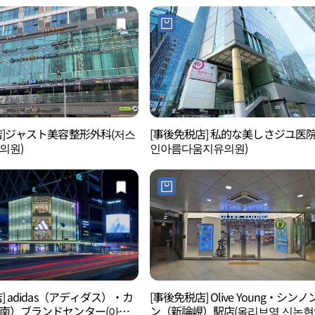
店]ジャスト美容整形外科(저스
[事後免税店] 私的な美しさジユ医院
의원)
인아름다움지유의원)
] adidas（アディダス）・カ
[事後免税店] Olive Young・シン
南）ブランドセンター(아디
ン（新論峴）駅店(올리브영 신논현