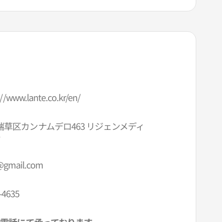
://www.lante.co.kr/en/
草区カンナムデロ463 リジェンメディ
階
@gmail.com
-4635