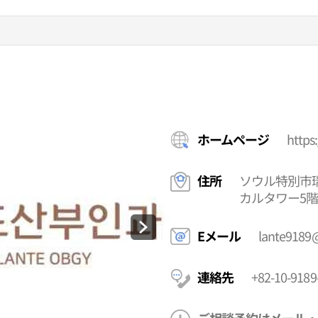
ホームページ
https
住所
ソウル特別市瑞
カルタワー5
Eメール
lante9189
連絡先
+82-10-9189