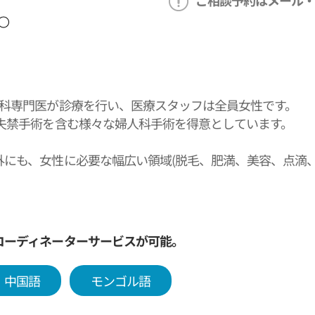
ご相談予約はメール・
人科専門医が診療を行い、医療スタッフは全員女性です。
尿失禁手術を含む様々な婦人科手術を得意としています。
外にも、女性に必要な幅広い領域(脱毛、肥満、美容、点滴
アできます。レーザー、フィラーをはじめダウンタイムが
いてアクセス抜群(地下鉄シンノンヒョン駅8番出口)し、ソ
コーディネーターサービスが可能。
ル聖母病院、チャ病院、サムスン病院、ソウル牙山病院と診
中国語
モンゴル語