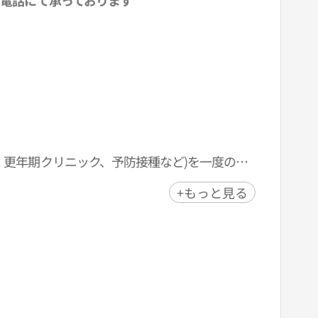
電話にて承っております
、更年期クリニック、予防接種など)を一度の来
少なく、当日日常生活可能な施術多数進めてい
+もっと見る
ウル大学病院、延世大学セブランス病院、カト
療協力関係を構築しています。