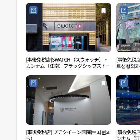
[事後免税店]SWATCH（スウォッチ）・
[事後免税
カンナム（江南）フラッグシップストア
트성형외과
(스와치 강남플래그십스토어)
[事後免税店] プチクイーン医院(쁘띠퀸의
[事後免税店
원)
ンナム（江