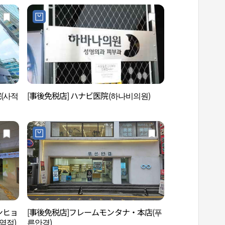
(사적
[事後免税店] ハナビ医院(하나비의원)
国技院（世界テコ
(세계태권도본부)
ノンヒョ
[事後免税店]フレームモンタナ・本店(푸
O HUI SPA（오
역점)
른안경)