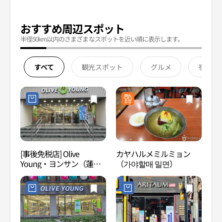
おすすめ周辺スポット
半径50km以内のさまざまなスポットを近い順に表示します。
すべて
観光スポット
グルメ
宿泊
[事後免税店] Olive
カヤハルメミルミョン
慧苑
Young・ヨンサン（蓮
（가야할매 밀면）
山）駅店(올리브영 연산역
점)