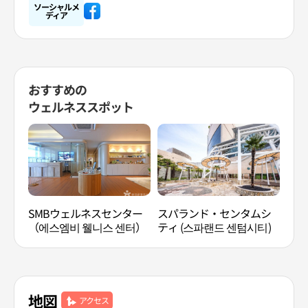
ソーシャルメ
ディア
おすすめの
ウェルネススポット
SMBウェルネスセンター
スパランド・センタムシ
クラ
（에스엠비 웰니스 센터）
ティ (스파랜드 센텀시티)
오아
地図
アクセス