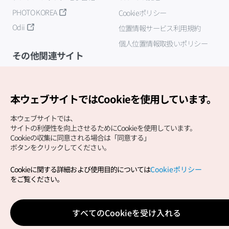
PHOTO KOREA
Cookieポリシー
Odii
位置情報サービス利用規約
個人位置情報取扱いポリシー
その他関連サイト
韓国観光公社
K-MICE
本ウェブサイトではCookieを使用しています。
本ウェブサイトでは、
サイトの利便性を向上させるためにCookieを使用しています。
Cookieの収集に同意される場合は「同意する」
ボタンをクリックしてください。
Cookieに関する詳細および使用目的については
Cookieポリシー
Copyright (c) Korea Tourism Organization All Rights
をご覧ください。
Reserved.
サイトエラー報告
公式メール
japanese@knto.or.kr
すべてのCookieを受け入れる