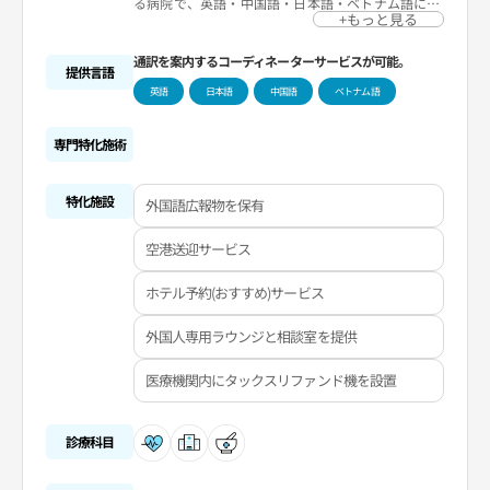
る病院で、英語・中国語・日本語・ベトナム語に対
応できるスタッフが常勤しているため、外国人の方
+もっと見る
でも気軽に診療を受けることができます。
通訳を案内するコーディネーターサービスが可能。
提供言語
英語
日本語
中国語
ベトナム語
専門特化施術
特化施設
外国語広報物を保有
空港送迎サービス
ホテル予約(おすすめ)サービス
外国人専用ラウンジと相談室を提供
医療機関内にタックスリファンド機を設置
診療科目