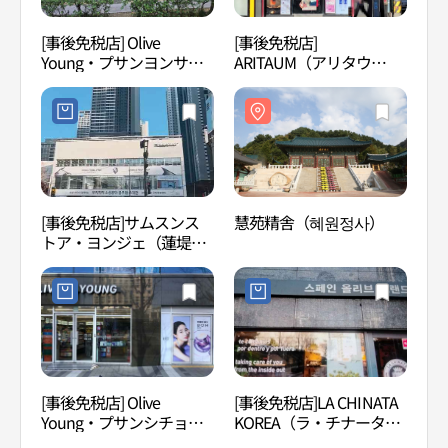
[事後免税店] Olive
[事後免税店]
荒嶺
Young・プサンヨンサン
ARITAUM（アリタウ
（釜山蓮山）店(올리브영
ム）・ヨンサン（蓮山）
부산연산점)
ロータリー店(아리따움 연
산로타리점)
[事後免税店]サムスンス
慧苑精舎（혜원정사）
金蓮
トア・ヨンジェ（蓮堤）
(삼성스토어 연제)
[事後免税店] Olive
[事後免税店]LA CHINATA
釜山
Young・プサンシチョン
KOREA（ラ・チナータ・
（부
（釜山市庁）駅店(올리브
コリア）(라치나타코리
장）