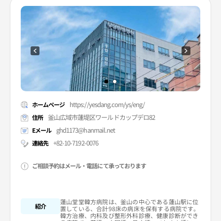
https://yesdang.com/ys/eng/
ホームページ
釜山広域市蓮堤区ワールドカップデロ82
住所
ghd1173@hanmail.net
Eメール
+82-10-7192-0076
連絡先
ご相談予約はメール・電話にて承っております
蓮山堂堂韓方病院は、釜山の中心である蓮山駅に位
紹介
置している、合計98床の病床を保有する病院です。
韓方治療、内科及び整形外科診療、健康診断ができ