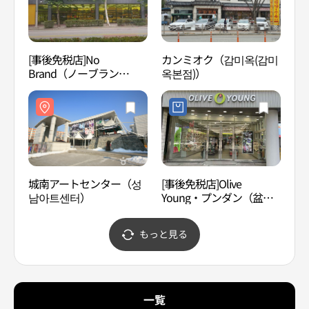
[事後免税店]No
カンミオク（감미옥(감미
銀杏
Brand（ノーブラン
옥본점)）
察園
ド）・ソンナムヨス（城
행자
南麗水）店(노브랜드 성남
여수점)
城南アートセンター（성
[事後免税店]Olive
ソウル 献陵（太宗、
남아트센터）
Young・プンダン（盆
王后
唐）アルムアウル店(올리
元王
브영 분당아름마을점)
遺産
もっと見る
울 헌
과 인
[유네
산]）
一覧