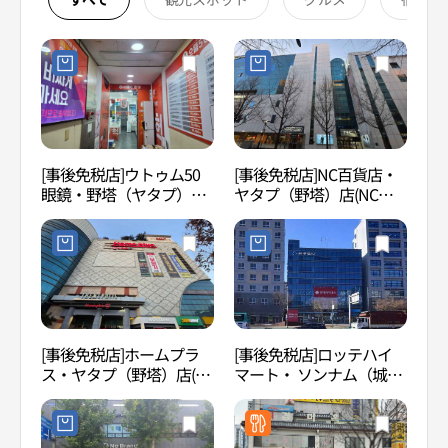
[事後免税店]ウトゥム50
[事後免税店]NC百貨店・
城南
眼鏡・野塔（ヤタプ）店
ヤタプ（野塔）店(NC백
남아
(으뜸50안경 야탑점)
화점 야탑점)
[事後免税店]ホームプラ
[事後免税店]ロッテハイ
韓国
ス・ヤタプ（野塔）店(홈
マート・ ソンナム（城
국잡
플러스 야탑점)
南）市庁店(롯데하이마트
성남시청점)