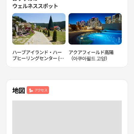
ウェルネススポット
ハーブアイランド・ハー
アクアフィールド高陽
ミリ
ブヒーリングセンター (허
（아쿠아필드 고양）
クラ
브아일랜드 허브힐링센터)
地図
アクセス