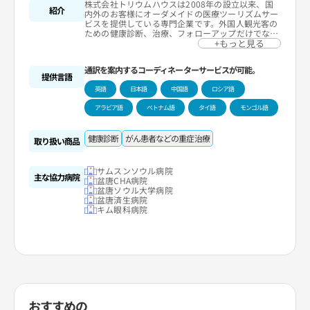
株式会社トリウムハウスは2008年の設立以来、国
紹介
内外のお客様にオーダメイドの医療ツーリズムサー
ビスを提供している専門企業です。外国人観光客の
ための健康診断、治療、フォローアップだけでな
く、観光と休息を組み合わせた、広い意味での医療
+もっと見る
ツーリズム商品を提供しています。
主なサービスとしては、西洋・韓方医学による医療
通訳を案内するコーディネーターサービスが可能。
ツーリズム、ビジネスツアー、一般旅行サービスな
提供言語
どがあり、お客様のニーズに合わせて言語別の専門
英語
日本語
中国語
ロシア語
人材による最上のサービスが利用できます。また、
韓国医療ツーリズム大展やソンナム(城南)市医療ツ
アラビア語
ベトナム語
タイ語
モンゴル語
ーリズム協力機関に指定されるなど、様々な成果を
通じて信頼される医療ツーリズムのパートナーとし
て位置づけられています。
健康診断
がん患者などの重症治療
取り扱い商品
サムスンソウル病院
主な協力病院
盆唐CHA病院
盆唐ソウル大学病院
盆唐済生病院
キム眼科病院
おすすめの