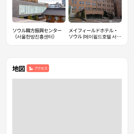
ソウル韓方振興センター
メイフィールドホテル・
韓方
（서울한방진흥센터）
ソウル (메이필드호텔 서
容国
울)
地図
アクセス