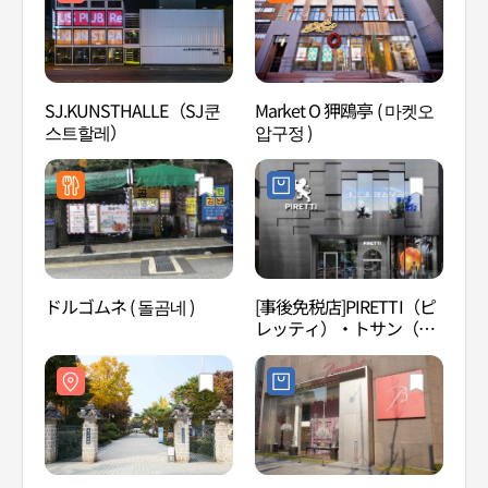
SJ.KUNSTHALLE（SJ쿤
Market O 狎鴎亭 ( 마켓오
SJ.K
스트할레）
압구정 )
스트
ドルゴムネ ( 돌곰네 )
[事後免税店]PIRETTI（ピ
湖林
レッティ）・トサン（島
林博
山）フラッグショップ(피
림아
레티 도산FLAGSHOP)
신사