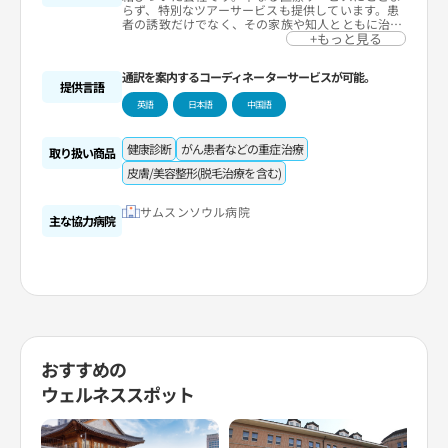
らず、特別なツアーサービスも提供しています。患
者の誘致だけでなく、その家族や知人とともに治療
と旅行を同時に体験できる「トッピングツアー」を
+もっと見る
提供します。次回の訪問が治療ではなく、楽しい旅
行のチャンスに繋がるよう、ソウル・カンナム(江
通訳を案内するコーディネーターサービスが可能。
南)での特化したサービスを通じてお客様に新しい
提供言語
経験を提供します。
英語
日本語
中国語
健康診断
がん患者などの重症治療
取り扱い商品
皮膚/美容整形(脱毛治療を含む)
サムスンソウル病院
主な協力病院
おすすめの
ウェルネススポット