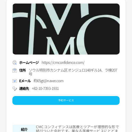
https://cmconfidence.com/
ホームページ
ソウル特別市カンナム区オンジュロ148ギル14、ラ棟207
住所
号
ff365gt@naver.com
Eメール
+82-10-7393-1931
連絡先
予約サービス
CMCコンフィデンスは医療とツアーが理想的な形で
紹介
結びついた会社です。単なる医療サービスにとどま