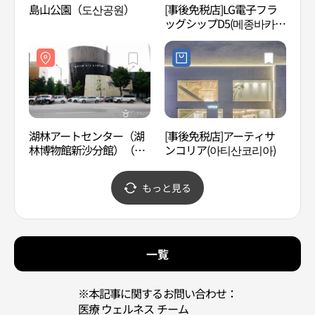
島山公園（도산공원）
[事後免税店]LG電子フラ
マル
ッグシップD5(메종바카라
清潭
서울)
파 청
湖林アートセンター（湖
[事後免税店]アーティサ
フィ
林博物館新沙分館）（호
ンコリア(아티산코리아)
W（
림아트센터（호림박물관
신사분관））
もっと見る
一覧
※本記事に関するお問い合わせ：
医療 ウェルネス チーム