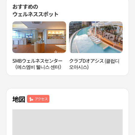
おすすめの
ウェルネススポット
SMBウェルネスセンター
クラブDオアシス (클럽디
スパ
（에스엠비 웰니스 센터）
오아시스)
ティ
地図
アクセス