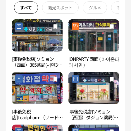
すべて
観光スポット
グルメ
宿泊
[事後免税店]ソミョン
IONPARTY 西面 ( 아이온파
セブ
（西面）365薬局(서면365
티 서면 )
山ロ
약국)
지노
[事後免税
[事後免税店]ソミョン
田浦
店]Leadpharm（リードフ
（西面）ダジョン薬局(서
페거
ァーム）百貨店薬局(리드
면다정약국)
팜백화점약국)