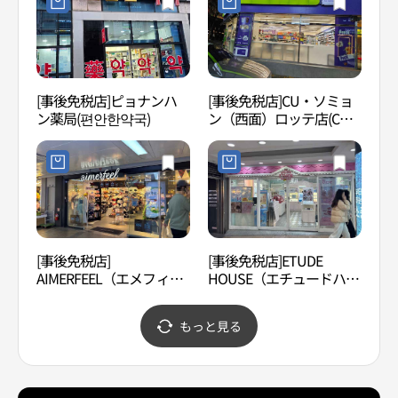
[事後免税店]ピョナンハ
[事後免税店]CU・ソミョ
田浦
ン薬局(편안한약국)
ン（西面）ロッテ店(CU
리）
서면롯데점)
[事後免税店]
[事後免税店]ETUDE
国立
AIMERFEEL（エメフィー
HOUSE（エチュードハウ
산국
ル）・ソミョン（西面）
ス）・プサン（釜山）デ
2号(에메필 서면2호)
ヒョン店(에뛰드하우스 부
もっと見る
산대현점)