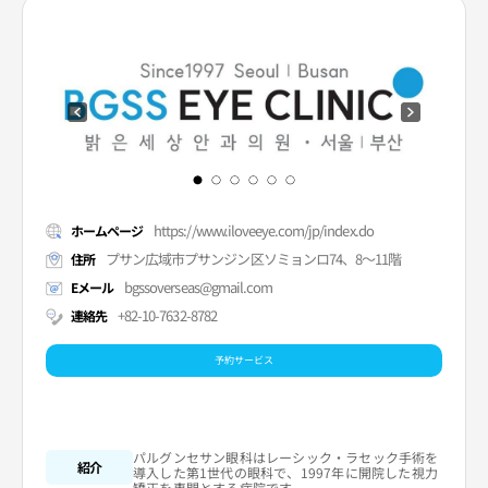
https://www.iloveeye.com/jp/index.do
ホームページ
プサン広域市プサンジン区ソミョンロ74、8～11階
住所
bgssoverseas@gmail.com
Eメール
+82-10-7632-8782
連絡先
予約サービス
パルグンセサン眼科はレーシック・ラセック手術を
紹介
導入した第1世代の眼科で、1997年に開院した視力
矯正を専門とする病院です。