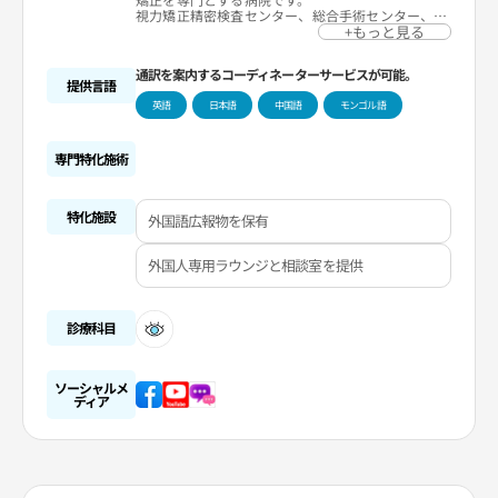
視力矯正精密検査センター、総合手術センター、一
般診療センター、視力矯正研究センターの計4階と
+もっと見る
なっています。視力矯正精密検査センターは、レー
シック精密検査センターと手術後診療センターに分
通訳を案内するコーディネーターサービスが可能。
けられています。視力矯正精密検査センターでは韓
提供言語
国最多となる検査機器を利用し、約50種の精密検査
英語
日本語
中国語
モンゴル語
と11段階の特殊診断検査を行っています。
DNA遺伝子検査室では、より安全な手術のために手
術を受ける全ての患者さんを対象にアベリーノ検査
を実施しています。韓国で唯一、院内で遺伝子の採
専門特化施術
取から分析および結果確認までできるため、検査当
日に手術することも可能です。
特化施設
外国語広報物を保有
外国人専用ラウンジと相談室を提供
診療科目
ソーシャルメ
ディア