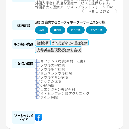
外国人患者に最適な医療サービスを提供します。
韓国最大の医療ツーリズムプラットフォーム「Kore
amedis.com」を運営しており、病院の予約、医療
+もっと見る
通訳、宿泊・交通支援などワンストップのコンシェ
ルジュサービスにより患者さんの安心・安全な医療
通訳を案内するコーディネーターサービスが可能。
ツーリズムをお約束します。
提供言語
同社は患者さんの健康と満足を最優先に考え、一人
英語
中国語
ロシア語
モンゴル語
一人のご要望に合わせたオーダーメイド医療ソリュ
ーションを提供します。韓国で信頼できるパートナ
ーとして最上の医療サービスを提供するために努力
健康診断
がん患者などの重症治療
を惜しまない同社とともに、安全で便利な韓国医療
取り扱い商品
ツーリズムを始めてみませんか。
皮膚/美容整形(脱毛治療を含む)
セブランス病院(新村・江南)
主な協力病院
ソウル大学病院
ソウル聖母病院
サムスンソウル病院
ソウルアサン病院
チャウム医院
CHA病院
リエンジャン美容外科
イ・ムンウォン韓方クリニック
アイン病院
ソーシャルメ
ディア