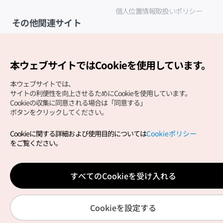
個人位置情報取扱いポリシー
その他関連サイト
韓国観光公社
K-MICE
本ウェブサイトではCookieを使用しています。
本ウェブサイトでは、
サイトの利便性を向上させるためにCookieを使用しています。
Cookieの収集に同意される場合は「同意する」
ボタンをクリックしてください。
Cookieに関する詳細および使用目的については
Cookieポリシー
Copyright (c) Korea Tourism Organization All Rights
をご覧ください。
Reserved.
サイトエラー報告
公式メール
japanese@knto.or.kr
すべてのCookieを受け入れる
Cookieを設定する