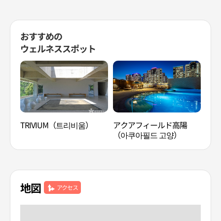
おすすめの
ウェルネススポット
TRIVIUM（트리비움）
アクアフィールド高陽
ミリ
（아쿠아필드 고양）
クラ
地図
アクセス