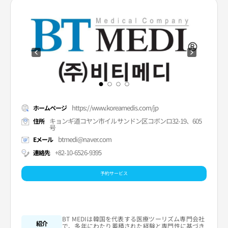
https://www.koreamedis.com/jp
ホームページ
キョンギ道コヤン市イルサンドン区コボンロ32-19、605
住所
号
btmedi@naver.com
Eメール
+82-10-6526-9395
連絡先
予約サービス
BT MEDIは韓国を代表する医療ツーリズム専門会社
紹介
で、多年にわたり蓄積された経験と専門性に基づき