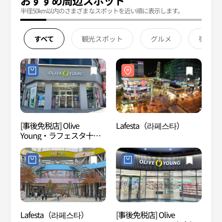
おすすめ周辺スポット
半径50km以内のさまざまなスポットを近い順に表示します。
すべて
観光スポット
グルメ
宿泊
[事後免税店] Olive
Lafesta（라페스타）
Laf
Young・ラフェスタ十字
路店(올리브영 라페스타사
거리점)
Lafesta（라페스타）
[事後免税店] Olive
高陽