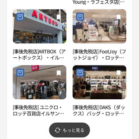
Young・ラフェスタ店(올
특구
리브영 라페스타점)
[事後免税店]ARTBOX（ア
[事後免税店] FootJoy（フ
高陽
ートボックス）・イルサ
ットジョイ）・ロッテ百
람누
ン（一山）Lafesta（ラフ
貨店イルサン（一山）店
ェスタ）店(아트박스 일산
(풋조이 롯데백화점 일산
라페스타점)
점)
[事後免税店] ユニクロ・
[事後免税店] DAKS（ダッ
高陽
ロッテ百貨店イルサン
クス）バッグ・ロッテ百
館 （
（一山）店(유니클로 롯데
貨店イルサン（一山）店
도서
백화점 일산점)
(닥스핸드백 롯데백화점
もっと見る
일산점)