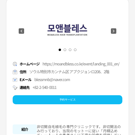
https://moandbless.co.kr/event/landing_001_en/
ホームページ
ソウル特別市カンナム区アプクジョンロ208、2階
住所
blessmnb@naver.com
Eメール
+82-2-540-0011
連絡先
予約サービス
非切開自毛植毛の専門クリニックです。非切開法の
紹介
み行っており、当院のモットーに従い「丹精込め
て」一人一人の患者さんに丁寧な診療を提供してい