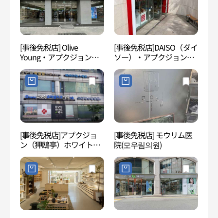
[事後免税店] Olive
[事後免税店]DAISO（ダイ
AMOR
Young・アプクジョン駅
ソー）・アプクジョン
레퍼시
店(올리브영 압구정역점)
（狎鴎亭）駅店(다이소 압
구정역점)
[事後免税店]アプクジョ
[事後免税店] モウリム医
K-S
ン（狎鴎亭）ホワイト薬
院(모우림의원)
通り （
局(압구정화이트약국)
타거