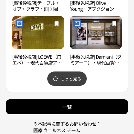
[事後免税店]テーブル・
[事後免税店] Olive
ヒャン
オブ・クラフト(테이블오
Young・アプクジョン
브크래프트)
（狎鴎亭）店(올리브영 압
구정점)
[事後免税店] LOEWE（ロ
[事後免税店] Damiani（ダ
狎鴎
エベ）・現代百貨店アプ
ミアーニ）・現代百貨店
정 로
クジョン（狎鴎亭）本店
アプクジョン（狎鴎亭）
(로에베 현대백화점 압구
本店(다미아니 현대백화점
もっと見る
정본점)
압구정본점)
一覧
※本記事に関するお問い合わせ：
医療 ウェルネス チーム