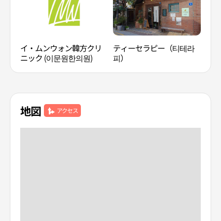
イ・ムンウォン韓方クリ
ティーセラピー（티테라
SPA
ニック (이문원한의원)
피）
地図
アクセス