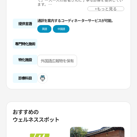
ます。
来院された方が医療スタッフの対応に感動され、知
+もっと見る
人やご家族まで紹介してくださることが多く、その
紹介率の高さが信頼の高さを物語ってます。
通訳を案内するコーディネーターサービスが可能。
そのように裏付けられた信頼のもと、安心して診療
提供言語
を受けていただけます。
英語
中国語
また、そうした口コミにより、韓国はもちろん海外
からも脱毛に悩む多くの方が来院されています。
専門特化施術
特化施設
外国語広報物を保有
診療科目
おすすめの
ウェルネススポット