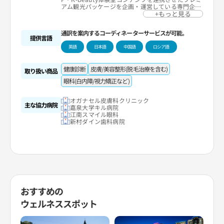
アム観光パッケージを企画・運営している専門企業
です。
+もっと見る
現在、ドバイ、タイ、中国、ロシア、ヨーロッパな
どの海外パートナーと連携して外国人向けにオーダ
通訳を案内するコーディネーターサービスが可能。
ーメイド観光商品を提供しています。自社プラット
提供言語
フォームONECOREにより予約から移動、病院連
英語
日本語
中国語
ロシア語
携、宿泊施設の案内までワンストップでサポートし
ています。
健康診断
皮膚/美容整形(脱毛治療を含む)
取り扱い商品
眼科(白内障/視力矯正など)
オガナセル皮膚科クリニック
主な協力病院
嘉泉大学キル病院
江南スマイル眼科
新村ダイン歯科病院
おすすめの
ウェルネススポット