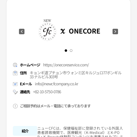
https://onecoreservice.com/
ホームページ
キョンギ道プチョン市ウォンミ区キルジュロ77ボンギル
住所
33 ナルビル303号
info@newcfcompany.co.kr
Eメール
+82-10-5750-0786
連絡先
ご相談予約はメール・電話にて承っております
ニューCFCは、保健福祉部に登録されている外国人
紹介
患者誘致機関で、医療観光（K-Medical）とK-PO
P・K-Beauty体験型コンテンツを連携させたプレミ