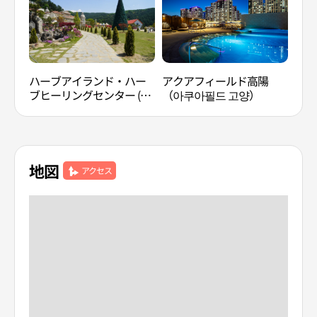
ハーブアイランド・ハー
アクアフィールド高陽
TR
ブヒーリングセンター (허
（아쿠아필드 고양）
브아일랜드 허브힐링센터)
地図
アクセス