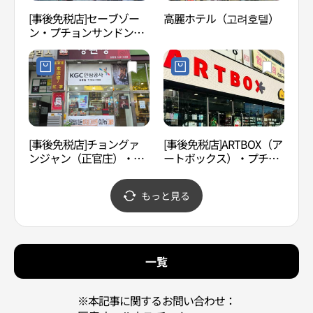
[事後免税店]セーブゾー
高麗ホテル（고려호텔）
富川
ン・プチョンサンドン
공원
（富川上洞）店(세이브존
부천상동점)
[事後免税店]チョングァ
[事後免税店]ARTBOX（ア
富平
ンジャン（正官庄）・キ
ートボックス）・プチョ
평 해
ョンギサンドン（京畿上
ンサンドン（富川上洞）
洞）店(정관장 경기상동
店(아트박스 부천상동점)
もっと見る
점)
一覧
※本記事に関するお問い合わせ：