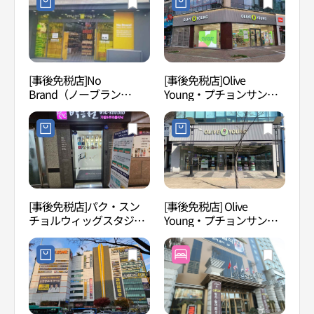
[事後免税店]No
[事後免税店]Olive
上洞
Brand（ノーブラン
Young・プチョンサンド
원）
ド）・プチョンサンドン
ン（富川上洞）十字路店
（富川上洞）駅店(노브랜
(올리브영 부천상동사거리
드 부천상동역점)
점)
[事後免税店]パク・スン
[事後免税店] Olive
韓国
チョルウィッグスタジ
Young・プチョンサンド
화박
オ・プチョン（富川）店
ン（富川上洞）店(올리브
(박승철위그스투디오 부천
영 부천상동점)
점)