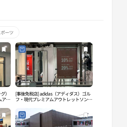
スポーツ
ッグ）
[事後免税店] adidas（アディダス）ゴル
松島コンベンシア
ムアウ
フ・現代プレミアムアウトレットソンド
 쁘르
（松島）店(아디다스골프 현대프리미엄
점)
아울렛 송도점)