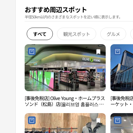
おすすめ周辺スポット
半径50km以内のさまざまなスポットを近い順に表示します。
すべて
観光スポット
グルメ
[事後免税店] Olive Young・ホームプラス
[事後免税
ソンド（松島）店(올리브영 홈플러스 송
ーケット・
도점)
메가푸드마