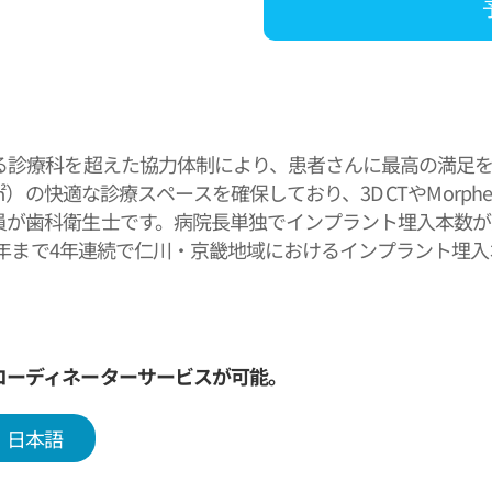
よる診療科を超えた協力体制により、患者さんに最高の満足
45㎡）の快適な診療スペースを確保しており、3D CTやMorp
が歯科衛生士です。病院長単独でインプラント埋入本数が累計
022年まで4年連続で仁川・京畿地域におけるインプラント
ント部門」で最優秀ブランド大賞を受賞しました。
コーディネーターサービスが可能。
日本語