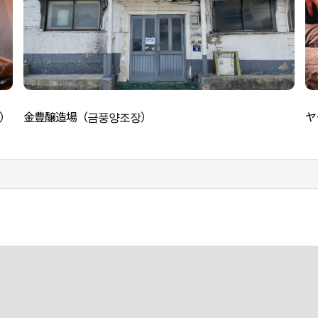
）
金豊醸造場（금풍양조장）
ヤ