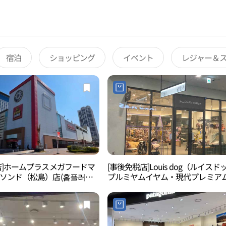
宿泊
ショッピング
イベント
レジャー＆
店]ホームプラスメガフードマ
[事後免税店]Louis dog（ルイスド
ソンド（松島）店(홈플러스
プルミヤムイヤム・現代プレミア
켓 송도점)
トレットソンド（松島）店(루이독
미얌이얌 현대프리미엄아울렛 송도