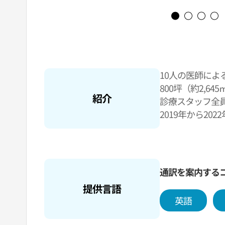
10人の医師に
800坪（約2,6
紹介
診療スタッフ全員
2019年から2
大賞「インプラ
通訳を案内する
提供言語
英語