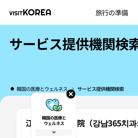
旅行の準備
サービス提供機関検
韓国の医療とウェルネス
サービス提供機関検索
韓国の医療と
江南365歯科医院（강남365치
ウェルネス