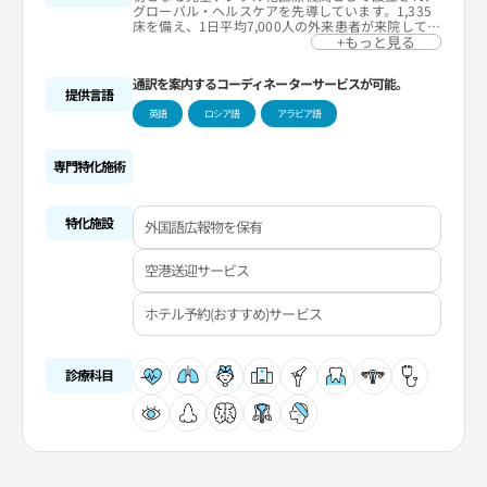
グローバル・ヘルスケアを先導しています。1,335
床を備え、1日平均7,000人の外来患者が来院してお
り、130年にわたるソウル大学医科大学の伝統を継
+もっと見る
承しています。最小侵襲手術やロボット支援手術、
BESTcareシステムを導入し安全性と効率性を強化
通訳を案内するコーディネーターサービスが可能。
し、Outcome Bookと革新医療技術研究所を通じて
提供言語
医療サービスの透明性や研究をリードしているGHA
英語
ロシア語
アラビア語
認証を取得したグローバル医療機関です。
専門特化施術
特化施設
外国語広報物を保有
空港送迎サービス
ホテル予約(おすすめ)サービス
診療科目