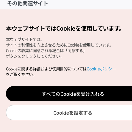
その他関連サイト
韓国観光公社
K-MICE
本ウェブサイトではCookieを使用しています。
本ウェブサイトでは、
サイトの利便性を向上させるためにCookieを使用しています。
Cookieの収集に同意される場合は「同意する」
ボタンをクリックしてください。
Cookieに関する詳細および使用目的については
Cookieポリシー
Copyright (c) Korea Tourism Organization All Rights
をご覧ください。
Reserved.
サイトエラー報告
公式メール
japanese@knto.or.kr
すべてのCookieを受け入れる
Cookieを設定する
韓国の医療とウェルネス