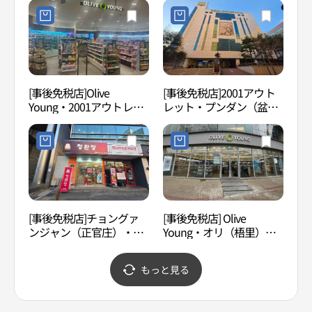
역사거리점)
점)
[事後免税店]Olive
[事後免税店]2001アウト
盆唐
Young・2001アウトレッ
レット・プンダン（盆
어린
トプンダン（盆唐）店(올
唐）店(2001아울렛 분당
리브영 2001아울렛 분당
점)
점)
[事後免税店]チョングァ
[事後免税店] Olive
張旭
ンジャン（正官庄）・ミ
Young・オリ（梧里）駅
택）
グム（美金）店(정관장 미
店(올리브영 오리역점)
금점)
もっと見る