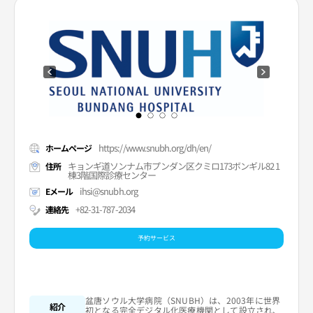
https://www.snubh.org/dh/en/
ホームページ
キョンギ道ソンナム市プンダン区クミロ173ボンギル82 1
住所
棟3階国際診療センター
ihsi@snubh.org
Eメール
+82-31-787-2034
連絡先
予約サービス
盆唐ソウル大学病院（SNUBH）は、2003年に世界
紹介
初となる完全デジタル化医療機関として設立され、