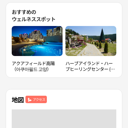
おすすめの
ウェルネススポット
アクアフィールド高陽
ハーブアイランド・ハー
TR
（아쿠아필드 고양）
ブヒーリングセンター (허
브아일랜드 허브힐링센터)
地図
アクセス