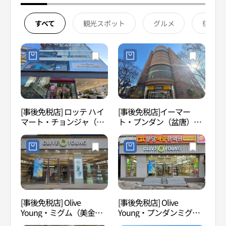
すべて
観光スポット
グルメ
宿泊
[事後免税店] ロッテ ハイ
[事後免税店]イーマー
盆唐
マート・チョンジャ（亭
ト・プンダン（盆唐）店
（분당
子）店(롯데하이마트 정자
(이마트 분당점)
점)
[事後免税店] Olive
[事後免税店] Olive
宝亭
Young・ミグム（美金）
Young・プンダンミグム
동카
駅十字路店(올리브영 미금
駅店(올리브영 분당미금역