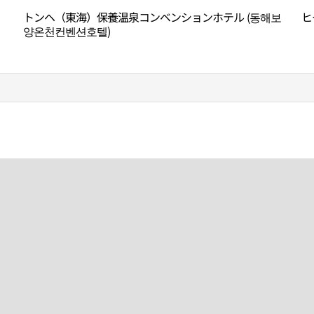
)
トンヘ（東海）保養温泉コンベンションホテル (동해보
ヒ
양온천컨벤션호텔)