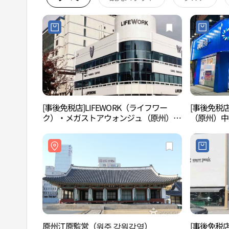
[事後免税店]LIFEWORK（ライフワー
[事後免税
ク）・メガストアウォンジュ（原州）店
（原州）中
(라이프워크 메가스토어 원주점)
原州江原監営（원주 강원감영）
[事後免税店