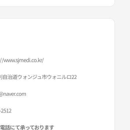
://www.sjmedi.co.kr/
別自治道ウォンジュ市ウォニルロ22
@naver.com
-2512
電話にて承っております