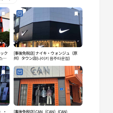
ペック
[事後免税店] ナイキ・ウォンジュ（原
原州江原監営（원
스펙
州）タウン店(나이키 원주타운점)
ス）・
[事後免税店] CAN（CAN）(CAN)
KGC人参公社原州