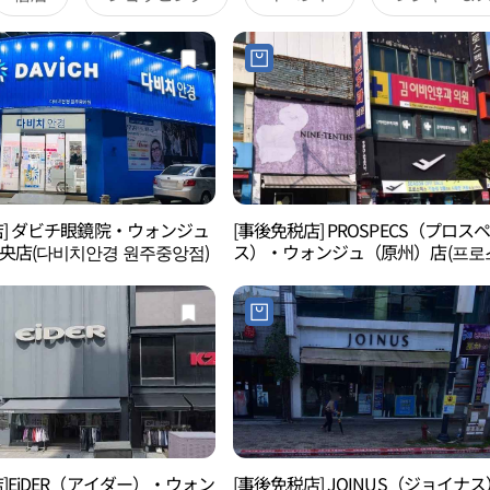
店] ダビチ眼鏡院・ウォンジュ
[事後免税店] PROSPECS（プロス
央店(다비치안경 원주중앙점)
ス）・ウォンジュ（原州）店(프로
스 원주점)
]EiDER（アイダー）・ウォン
[事後免税店] JOINUS（ジョイナ