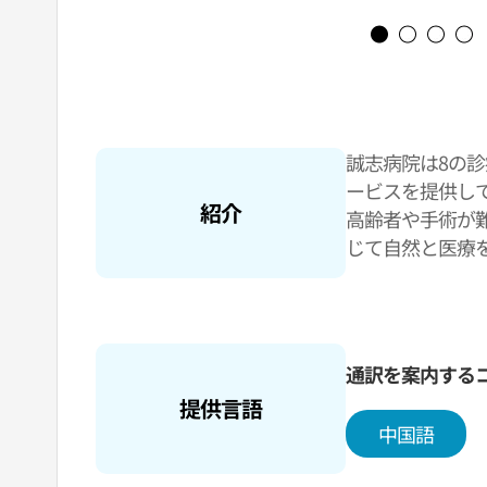
誠志病院は8の
ービスを提供し
紹介
高齢者や手術が
じて自然と医療
誠志病院は常に
します。
通訳を案内する
提供言語
中国語