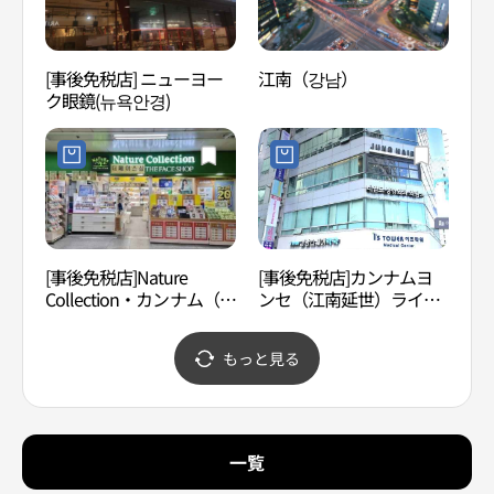
[事後免税店] ニューヨー
江南（강남）
吉祥陶
ク眼鏡(뉴욕안경)
[事後免税店]Nature
[事後免税店]カンナムヨ
ヘマ
Collection・カンナム（江
ンセ（江南延世）ライン
디오
南）駅舎店(네이처컬렉션
医院(강남연세라인의원)
강남역사점)
もっと見る
一覧