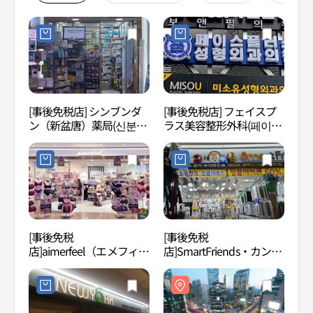
[事後免税店] シンブンダ
[事後免税店] フェイスプ
江南
ン（新盆唐）薬局(신분당
ラス美容整形外科(페이스
약국)
플러스성형외과의원)
[事後免税
[事後免税
LGア
店]aimerfeel（エメフィー
店]SmartFriends・カンナ
트센
ル）・カンナム（江南）
ム（江南）駅地下ショッ
1号店(에메필 강남1호점)
ピングセンター店
(SmartFriends 강남역지하
쇼핑센터점)