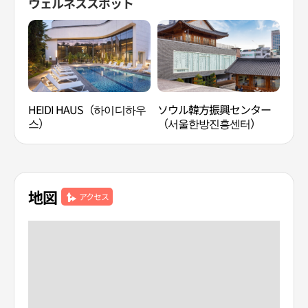
ウェルネススポット
HEIDI HAUS（하이디하우
ソウル韓方振興センター
ティ
스）
（서울한방진흥센터）
피）
地図
アクセス