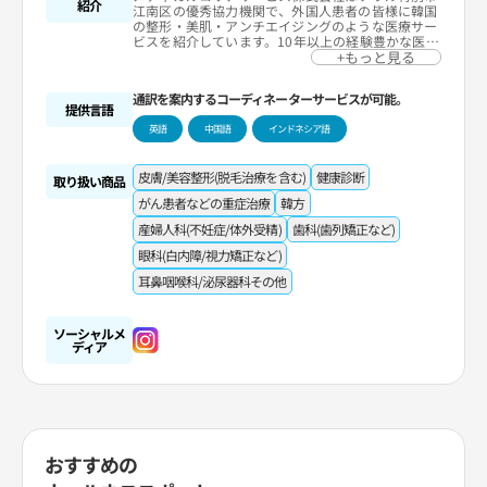
紹介
江南区の優秀協力機関で、外国人患者の皆様に韓国
の整形・美肌・アンチエイジングのような医療サー
ビスを紹介しています。10年以上の経験豊かな医療
スタッフのみを紹介し、認証を受けた病院と連携し
+もっと見る
ているため、安心・安全な治療を保証します。英
語・インドネシア語・中国語対応が可能なVIP専担
通訳を案内するコーディネーターサービスが可能。
コンシェルジュが相談から病院マッチング、通訳・
提供言語
宿泊・ピックアップまでプレミアムな医療サービス
英語
中国語
インドネシア語
体験をサポートします。
皮膚/美容整形(脱毛治療を含む)
健康診断
取り扱い商品
がん患者などの重症治療
韓方
産婦人科(不妊症/体外受精)
歯科(歯列矯正など)
眼科(白内障/視力矯正など)
耳鼻咽喉科/泌尿器科その他
ソーシャルメ
ディア
おすすめの