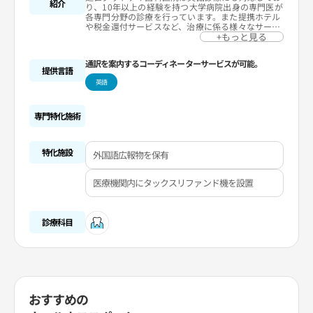
紹介
り、10年以上の経験を持つ大学病院出身の専門医が
各専門分野の診療を行っています。また提携ホテル
や税金還付サービスなど、治療に係る様々なサービ
スを提供しています。無痛麻酔や睡眠麻酔で痛みの
+もっと見る
ない歯科治療をご体感ください。
通訳を案内するコーディネーターサービスが可能。
提供言語
英語
専門特化施術
特化施設
外国語広報物を保有
医療機関内にタックスリファンド機を設置
診療科目
おすすめの