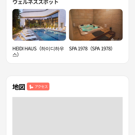
ウェルネススポット
HEIDI HAUS（하이디하우
SPA 1978（SPA 1978）
韓方
스）
容国
地図
アクセス