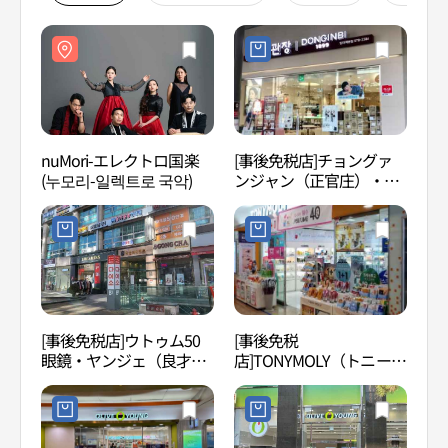
nuMori-エレクトロ国楽
[事後免税店]チョングァ
吉祥陶
(누모리-일렉트로 국악)
ンジャン（正官庄）・ヤ
ンジェ（良才）駅本店(정
관장 양재역본점)
[事後免税店]ウトゥム50
[事後免税
梅軒
眼鏡・ヤンジェ（良才）
店]TONYMOLY（トニーモ
의 숲
駅店(으뜸50안경 양재역
リー）・シンブンダン
점)
（新盆唐）線ヤンジェ
（良才）店(토니모리 신분
당선양재점)