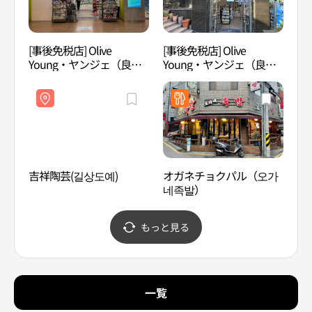
[事後免税店] Olive
[事後免税店] Olive
江南
Young・ヤンジェ（良
Young・ヤンジェ（良
才）駅店(올리브영 양재역
才）スタークラス店(올리
점)
브영 양재스타클래스점)
吉祥陶芸(길상도예)
オガネチョクパル（오가
芸林
네족발）
림당
もっと見る
一覧