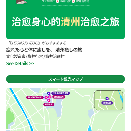
「CHEONGJU YEOGI」がおすすめする
疲れた心と体に癒しを、 清州癒しの旅
文化製造廠 / 椒井行宮 / 椒井治癒村
See Details >>
スマート観光マップ