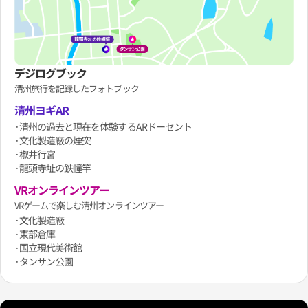
デジログブック
清州旅行を記録したフォトブック
清州ヨギAR
·清州の過去と現在を体験するARドーセント
·文化製造廠の煙突
·椒井行宮
·龍頭寺址の鉄幢竿
VRオンラインツアー
VRゲームで楽しむ清州オンラインツアー
·文化製造廠
·東部倉庫
·国立現代美術館
·タンサン公園