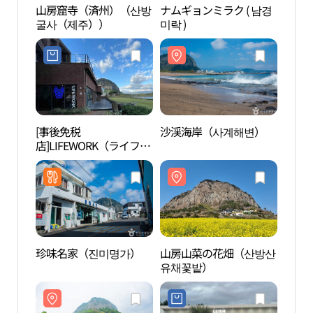
山房窟寺（済州）（산방
ナムギョンミラク ( 남경
山房
굴사（제주））
미락 )
굴사
[事後免税
沙渓海岸（사계해변）
山房
店]LIFEWORK（ライフワ
유채
ーク）・メガストアチェ
ジュ（済州）店(라이프
워크 메가스토어 제주점)
珍味名家（진미명가）
山房山菜の花畑（산방산
済州
유채꽃밭）
주 