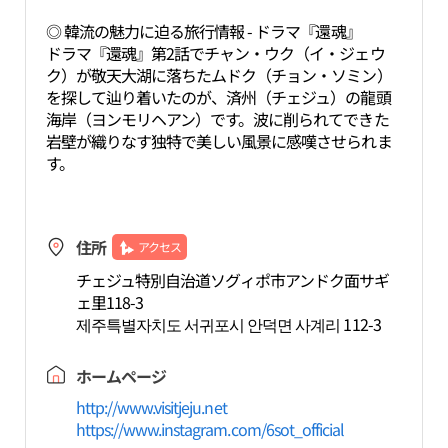
◎ 韓流の魅力に迫る旅行情報 - ドラマ『還魂』
ドラマ『還魂』第2話でチャン・ウク（イ・ジェウ
ク）が敬天大湖に落ちたムドク（チョン・ソミン）
を探して辿り着いたのが、済州（チェジュ）の龍頭
海岸（ヨンモリヘアン）です。波に削られてできた
岩壁が織りなす独特で美しい風景に感嘆させられま
す。
住所
アクセス
チェジュ特別自治道ソグィポ市アンドク面サギ
ェ里118-3
제주특별자치도 서귀포시 안덕면 사계리 112-3
ホームページ
http://www.visitjeju.net
https://www.instagram.com/6sot_official