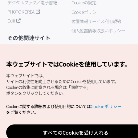
デジタルブック／電子書籍
Cookieの設定
PHOTO KOREA
Cookieポリシー
Odii
位置情報サービス利用規約
個人位置情報取扱いポリシー
その他関連サイト
韓国観光公社
K-MICE
本ウェブサイトではCookieを使用しています。
本ウェブサイトでは、
サイトの利便性を向上させるためにCookieを使用しています。
Cookieの収集に同意される場合は「同意する」
ボタンをクリックしてください。
Cookieに関する詳細および使用目的については
Cookieポリシー
Copyright (c) Korea Tourism Organization All Rights
をご覧ください。
Reserved.
サイトエラー報告
公式メール
japanese@knto.or.kr
すべてのCookieを受け入れる