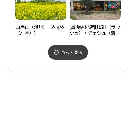
山房山（済州）（산방산
[事後免税店]LUSH（ラッ
和順
（제주））
シュ）・チェジュ（済
순 금
州）店(러쉬 제주점)
もっと見る