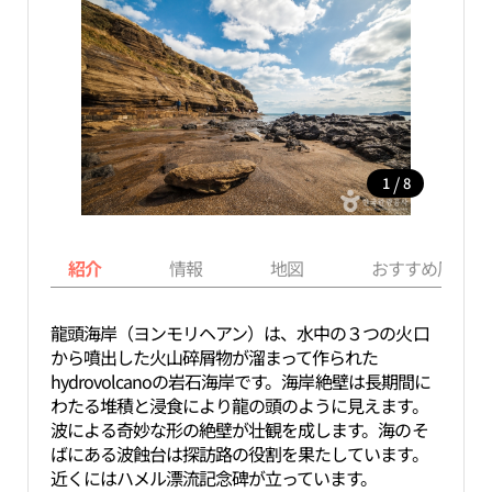
/
1
8
紹介
情報
地図
おすすめ周辺ス
龍頭海岸（ヨンモリヘアン）は、水中の３つの火口
から噴出した火山碎屑物が溜まって作られた
hydrovolcanoの岩石海岸です。海岸絶壁は長期間に
わたる堆積と浸食により龍の頭のように見えます。
波による奇妙な形の絶壁が壮観を成します。海のそ
ばにある波蝕台は探訪路の役割を果たしています。
近くにはハメル漂流記念碑が立っています。