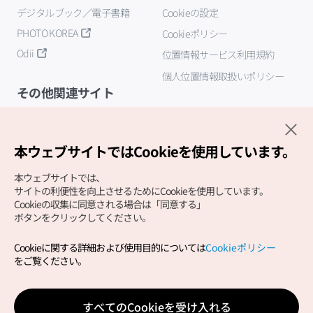
デジタルブック／電子書籍
Cookieの設定
PHOTO KOREA
Cookieポリシー
Odii
位置情報サービス利用規約
個人位置情報取扱いポリシー
その他関連サイト
韓国観光公社
K-MICE
本ウェブサイトではCookieを使用しています。
本ウェブサイトでは、
サイトの利便性を向上させるためにCookieを使用しています。
Cookieの収集に同意される場合は「同意する」
ボタンをクリックしてください。
Cookieに関する詳細および使用目的については
Cookieポリシー
Copyright (c) Korea Tourism Organization All Rights
をご覧ください。
Reserved.
サイトエラー報告
公式メール
japanese@knto.or.kr
すべてのCookieを受け入れる