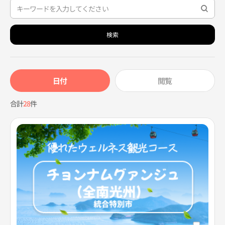
検索
日付
閲覧
合計
28
件