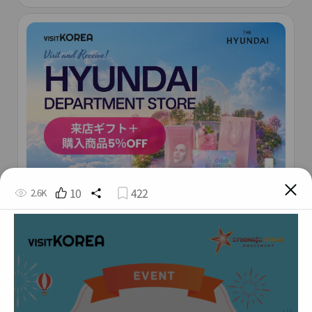
10
422
2.6K
[現代百貨店ショッピング特典] 来店ギフト＋購
入商品5％OFF
* ダウンロード期間
2026/05/13 ~ 2026/12/31
* 利用期間
2026/05/13 ~ 2026/12/31