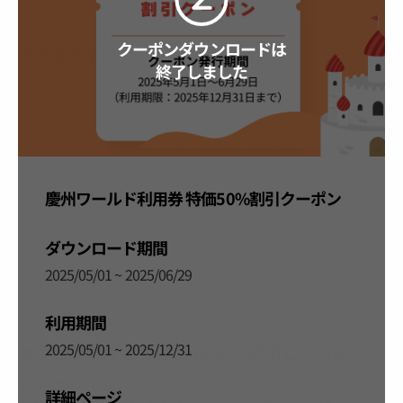
クーポンダウンロードは
お役立ち情報
サービス
終了しました
公式アプリ「VISITKOREA」
利用規約
1330観光通訳案内
FAQ
観光資料ダウンロード
プライバシーポリシー
デジタルブック／電子書籍
Cookieの設定
慶州ワールド利用券 特価50%割引クーポン
PHOTO KOREA
Cookieポリシー
Odii
位置情報サービス利用規約
ダウンロード期間
個人位置情報取扱いポリシー
2025/05/01 ~ 2025/06/29
その他関連サイト
韓国観光公社
利用期間
K-MICE
2025/05/01 ~ 2025/12/31
本ウェブサイトではCookieを使用しています。
本ウェブサイトでは、
詳細ページ