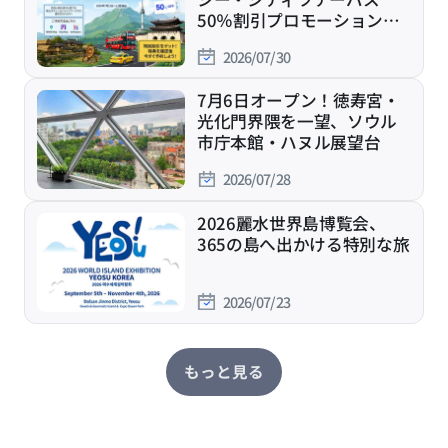
50％割引プロモーション実
施中！
2026/07/30
7月6日オープン！徳寿宮・
光化門界隈を一望、ソウル
市庁本館・ハヌル展望台
2026/07/28
2026麗水世界島博覧会、
365の島へ出かける特別な旅
2026/07/23
もっと見る