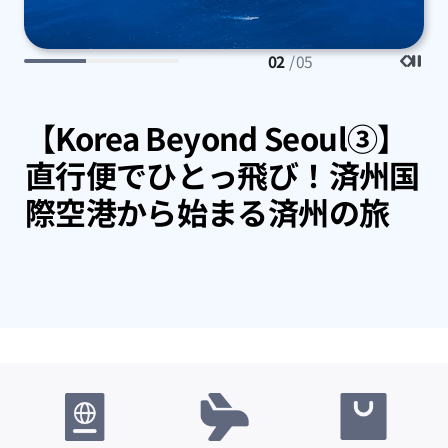
02
/ 05
ャ
【Korea Beyond Seoul③】
直行便でひとっ飛び！済州国
際空港から始まる済州の旅
A
ぐチ
今
冷
冷
お