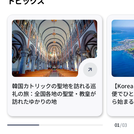
トピックス
韓国カトリックの聖地を訪れる巡
【Korea
礼の旅：全国各地の聖堂・教皇が
便でひ
訪れたゆかりの地
ら始ま
01
/ 03