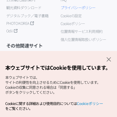
観光資料ダウンロード
プライバシーポリシー
デジタルブック／電子書籍
Cookieの設定
PHOTO KOREA
Cookieポリシー
Odii
位置情報サービス利用規約
個人位置情報取扱いポリシー
その他関連サイト
韓国観光公社
K-MICE
本ウェブサイトではCookieを使用しています。
本ウェブサイトでは、
サイトの利便性を向上させるためにCookieを使用しています。
Cookieの収集に同意される場合は「同意する」
ボタンをクリックしてください。
Cookieに関する詳細および使用目的については
Cookieポリシー
Copyright (c) Korea Tourism Organization All Rights
をご覧ください。
Reserved.