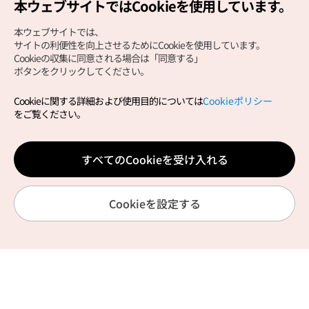
本ウェブサイトではCookieを使用しています。
本ウェブサイトでは、
サイトの利便性を向上させるためにCookieを使用しています。
Cookieの収集に同意される場合は「同意する」
ボタンをクリックしてください。
Cookieに関する詳細および使用目的については
Cookieポリシー
福岡支社ページへようこそ!
をご覧ください。
韓国に一番近い韓国観光公社福岡支社です。
韓国イベントやセミナーのお知らせ、
すべてのCookieを受け入れる
キャンペーン情報などを掲載します。
Cookieを設定する
支社紹介
支社からのお知らせ
資料請求フォームダウ
HOME
旅行情報
旅行テーマ
マイページ
チャット
支社からのお知らせ