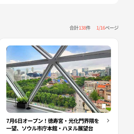
合計
138
件
1/16
ページ
7月6日オープン！徳寿宮・光化門界隈を
一望、ソウル市庁本館・ハヌル展望台