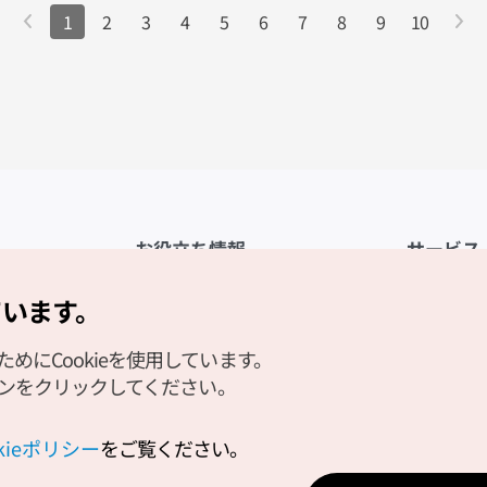
1
2
3
4
5
6
7
8
9
10
お役立ち情報
サービス
公式アプリ「VISITKOREA」
利用規約
ています。
1330観光通訳案内
FAQ
にCookieを使用しています。
観光資料ダウンロード
プライバシ
タンをクリックしてください。
デジタルブック／電子書籍
Cookieの
PHOTO KOREA
Cookieポ
okieポリシー
をご覧ください。
Odii
位置情報サ