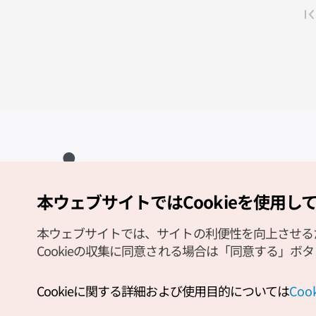
本ウェブサイトではCookieを使用し
Copyright (c) Korea Tourism Organization All Rights Reserved.
サイトエラー報告
公式メール
japanese@knto.or.kr
本ウェブサイトでは、サイトの利便性を向上させるため
Cookieの収集に同意される場合は「同意する」ボ
Cookieに関する詳細および使用目的については
Co