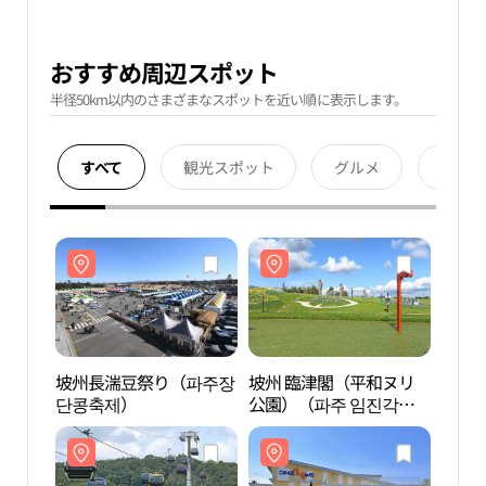
おすすめ周辺スポット
半径50km以内のさまざまなスポットを近い順に表示します。
すべて
観光スポット
グルメ
宿泊
坡州長湍豆祭り（파주장
坡州 臨津閣（平和ヌリ
坡州
단콩축제）
公園）（파주 임진각
公園
（평화누리공원））
（평