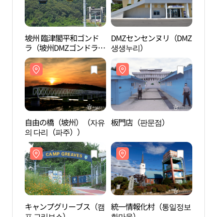
坡州 臨津閣平和ゴンド
DMZセンセンヌリ（DMZ
DMZ
ラ（坡州DMZゴンドラ）
생생누리）
생생
（파주 임진각평화곤돌
라（파주 DMZ 곤돌
라））
自由の橋（坡州）（자유
板門店（판문점）
板門
의 다리（파주））
キャンプグリーブス（캠
統一情報化村（통일정보
統一
프 그리브스）
화마을）
화마