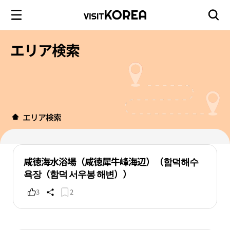
エリア検索
エリア検索
咸徳海水浴場（咸徳犀牛峰海辺）（함덕해수
욕장（함덕 서우봉 해변））
3
2