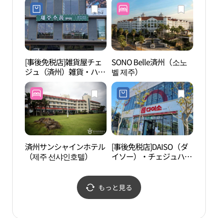
[事後免税店]雑貨屋チェ
SONO Belle済州（소노
仏塔
ジュ（済州）雑貨・ハム
벨 제주）
（제
ドク（咸德）店(소품샵
제주소품 함덕점)
済州サンシャインホテル
[事後免税店]DAISO（ダ
金寧
（제주 선샤인호텔）
イソー）・チェジュハム
海水
ドク（済州咸徳）店(다
해변
이소 제주함덕점)
もっと見る