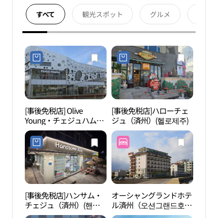
すべて
観光スポット
グルメ
宿泊
[事後免税店] Olive
[事後免税店]ハローチェ
トル
Young・チェジュハムド
ジュ（済州）(헬로제주)
하르
ク（済州咸徳）店(올리
브영 제주함덕점)
[事後免税店]ハンサム・
オーシャングランドホテ
チェ
チェジュ（済州）(핸썸
ル済州（오션그랜드호텔
(제원
제주)
제주）