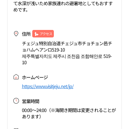
て水深が浅いため家族連れの避暑地としてもおすす
めです。
住所
アクセス
チェジュ特別自治道チェジュ市チョチョン邑チ
ョハムヘアンロ519-10
제주특별자치도 제주시 조천읍 조함해안로 519-
10
ホームページ
https://www.visitjeju.net/jp/
営業時間
00:00～24:00（※海開き期間は変更されることが
あります）