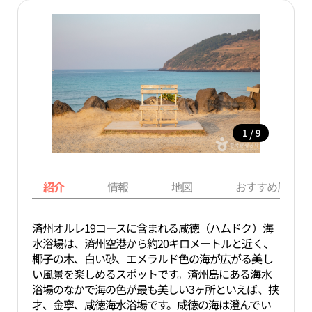
/
1
9
紹介
情報
地図
おすすめ周辺ス
済州オルレ19コースに含まれる咸徳（ハムドク）海
水浴場は、済州空港から約20キロメートルと近く、
椰子の木、白い砂、エメラルド色の海が広がる美し
い風景を楽しめるスポットです。済州島にある海水
浴場のなかで海の色が最も美しい3ヶ所といえば、挟
才、金寧、咸徳海水浴場です。咸徳の海は澄んでい