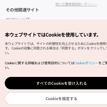
個人位置情報取扱いポリシー
その他関連サイト
韓国観光公社
K-MICE
本ウェブサイトではCookieを使用しています。
本ウェブサイトでは、サイトの利便性を向上させるためにCookieを使用
す。
Cookieの収集に同意される場合は「同意する」ボタンをクリックし
い。
Cookieに関する詳細および使用目的については
Cookieポリシー
をご
Copyright (c) Korea Tourism Organization All Rights
い。
Reserved.
サイトエラー報告
公式メール
japanese@knto.or.kr
すべてのCookieを受け入れる
Cookieを設定する