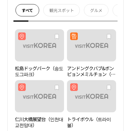
すべて
観光スポット
グルメ
宿泊
松島ドッグパーク（송도
アンドングクバブ&ボン
松島
도그파크）
ピョンメミルチョン（안
도그
동국밥&봉평메밀촌）
仁川大橋展望台（인천대
トライボウル（트라이
トラ
교전망대）
볼）
볼）