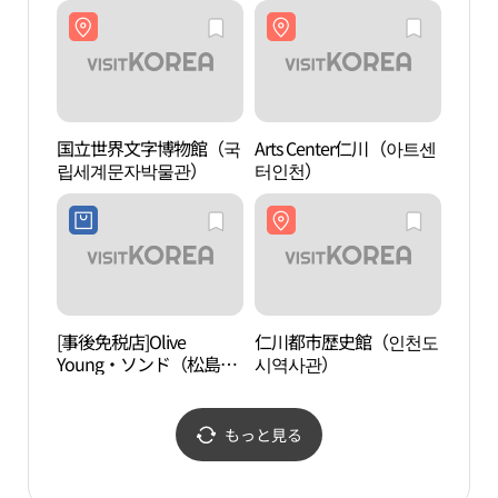
国立世界文字博物館（국
Arts Center仁川（아트센
Arts
립세계문자박물관）
터인천）
터인
[事後免税店]Olive
仁川都市歴史館（인천도
松島
Young・ソンド（松島）
시역사관）
마을
ランドマークシティ店
(올리브영 송도랜드마크
시티점)
もっと見る