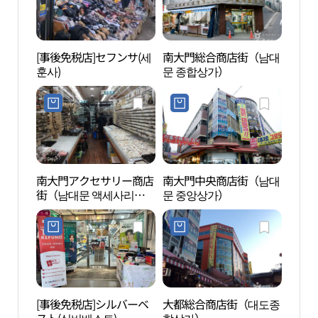
[事後免税店]セフンサ(세
南大門総合商店街（남대
明洞 
훈사)
문 종합상가）
武橋
남대문
동 관
南大門アクセサリー商店
南大門中央商店街（남대
貨幣
街（남대문 액세사리상
문 중앙상가）
관）
가）
[事後免税店]シルバーベ
大都総合商店街（대도종
白凡