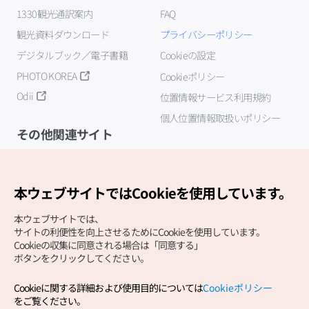
1330観光通訳案内
FAQ
観光資料ダウンロード
プライバシーポリシー
デジタルブック／電子書籍
Cookieの設定
PHOTO KOREA
Cookieポリシー
Odii
位置情報サービス利用規約
個人位置情報取扱いポリシー
その他関連サイト
韓国観光公社
K-MICE
本ウェブサイトではCookieを使用しています。
本ウェブサイトでは、
サイトの利便性を向上させるためにCookieを使用しています。
Cookieの収集に同意される場合は「同意する」
ボタンをクリックしてください。
Cookieに関する詳細および使用目的については
Cookieポリシー
Copyright (c) Korea Tourism Organization All Rights
をご覧ください。