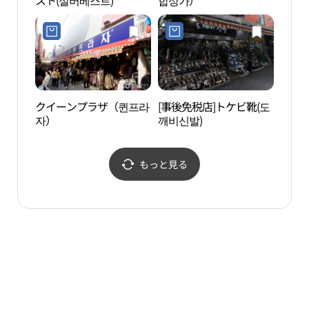
スト(실버베스트)
합상가）
広場
（백범
クイーンプラザ（퀸프라
[事後免税店]トケビ靴(도
惇徳
자）
깨비신발)
もっと見る