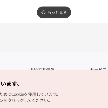
이프워크 메가스토어 제주점)
もっと見る
お役立ち情報
サービス
公式アプリ「VISITKOREA」
利用規約
ています。
1330観光通訳案内
FAQ
にCookieを使用しています。
観光資料ダウンロード
プライバシ
タンをクリックしてください。
デジタルブック／電子書籍
Cookieの