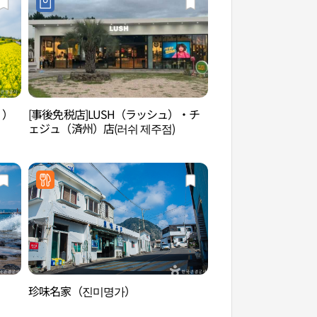
））
[事後免税店]LUSH（ラッシュ）・チ
龍頭海岸（용머리해
ェジュ（済州）店(러쉬 제주점)
珍味名家（진미명가）
済州山房山炭酸温泉
산온천）