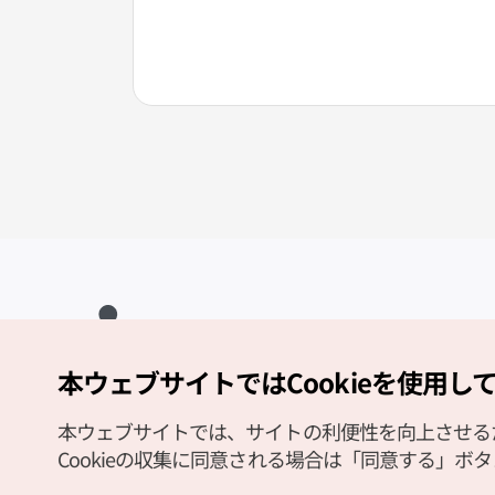
店(라
本ウェブサイトではCookieを使用し
Copyright (c) Korea Tourism Organization All Rights Reserved.
サイトエラー報告
公式メール
japanese@knto.or.kr
本ウェブサイトでは、サイトの利便性を向上させるため
Cookieの収集に同意される場合は「同意する」ボ