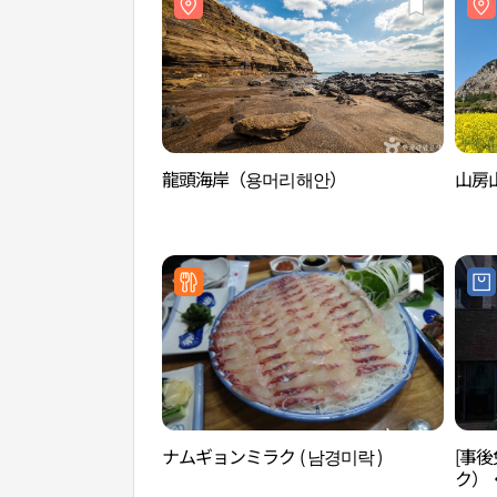
龍頭海岸（용머리해안）
山房
ナムギョンミラク ( 남경미락 )
[事後
ク）