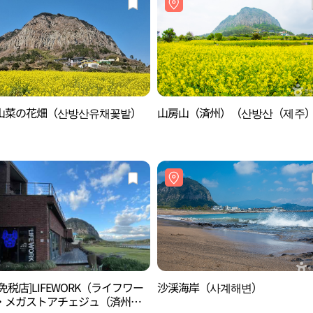
山菜の花畑（산방산유채꽃밭）
山房山（済州）（산방산（제주
免税店]LIFEWORK（ライフワー
沙渓海岸（사계해변）
・メガストアチェジュ（済州）