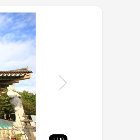
/
1
10