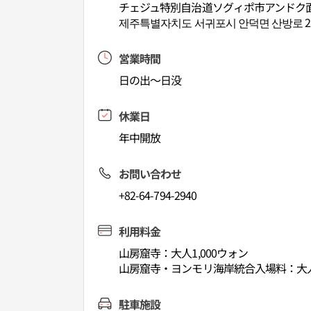
チェジュ特別自治道ソグィポ市アンドク面サ
제주특별자치도 서귀포시 안덕면 산방로 21
営業時間
日の出～日没
休業日
年中開放
お問い合わせ
+82-64-794-2940
利用料金
山房窟寺：大人1,000ウォン
山房窟寺・ヨンモリ海岸統合入場料：大人2
駐車施設