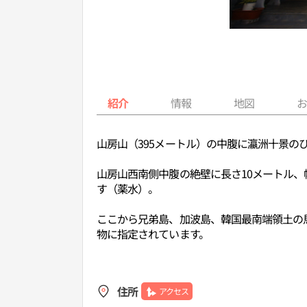
紹介
情報
地図
山房山（395メートル）の中腹に瀛洲十景の
山房山西南側中腹の絶壁に長さ10メートル
す（薬水）。
ここから兄弟島、加波島、韓国最南端領土の
物に指定されています。
住所
アクセス