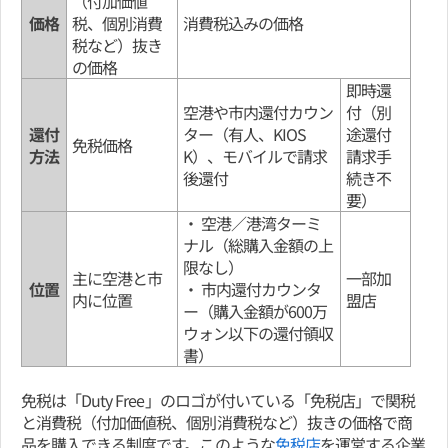
（付加価値
価格
税、個別消費
消費税込みの価格
税など）抜き
の価格
即時還
空港や市内還付カウン
付（別
還付
ター（有人、KIOS
途還付
免税価格
方法
K）、モバイルで請求
請求手
後還付
続き不
要）
・ 空港／港湾ターミ
ナル（総購入金額の上
限なし）
主に空港と市
一部加
位置
・ 市内還付カウンタ
内に位置
盟店
ー（購入金額が600万
ウォン以下の還付領収
書）
免税は「Duty Free」のロゴが付いている「免税店」で関税
と消費税（付加価値税、個別消費税など）抜きの価格で商
品を購入できる制度です。このような
免税店
を運営する企業