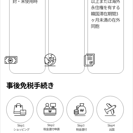
封・未使用時
以上または海外
永住権を有する
韓国滞在期間3
ヶ月未満の在外
同胞
事後免税手続き
Step 2
Step 1
Step 3
Step 4
税金還付申請
ショッピング
税金還付
出国