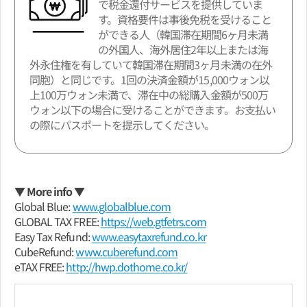
で税金還付サービスを提供していま
す。資格要件は事後免税を受けること
ができる人（韓国滞在期間6ヶ月未満
の外国人、海外居住2年以上または海
外永住権を有していて韓国滞在期間3ヶ月未満の在外
同胞）と同じです。1回の決済金額が15,000ウォン以
上100万ウォン未満で、滞在中の総購入金額が500万
ウォン以下の場合に受けることができます。お支払い
の際にパスポートを提示してください。
▼ More info ▼
Global Blue:
www.globalblue.com
GLOBAL TAX FREE:
https://web.gtfetrs.com
Easy Tax Refund:
www.easytaxrefund.co.kr
CubeRefund:
www.cuberefund.com
eTAX FREE:
http://hwp.dothome.co.kr/