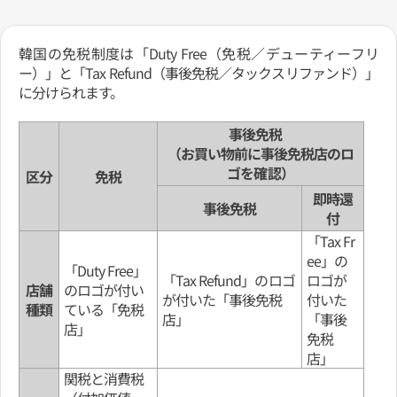
韓国の免税制度は「Duty Free（免税／デューティーフリ
ー）」と「Tax Refund（事後免税／タックスリファンド）」
に分けられます。
事後免税
（お買い物前に事後免税店のロ
ゴを確認）
区分
免税
即時還
事後免税
付
「Tax Fr
ee」の
「Duty Free」
「Tax Refund」のロゴ
ロゴが
店舗
のロゴが付い
が付いた「事後免税
付いた
種類
ている「免税
店」
「事後
店」
免税
店」
関税と消費税