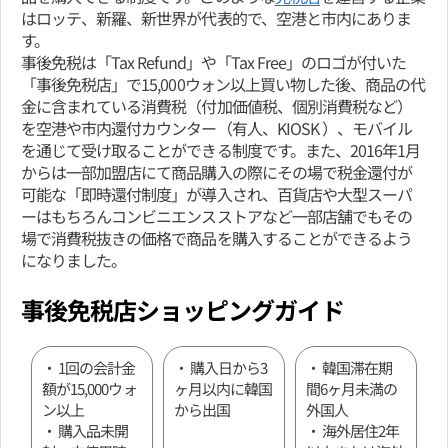
はロッテ、新羅、新世界が代表的で、空港と市内にありま
す。
事後免税は「Tax Refund」や「Tax Free」のロゴが付いた
「事後免税店」で15,000ウォン以上買い物した後、商品の代
金に含まれている消費税（付加価値税、個別消費税など）
を空港や市内還付カウンター（有人、KIOSK ）、モバイル
を通じて受け取ることができる制度です。また、2016年1月
からは一部加盟店にて商品購入の際にその場で税金還付が
可能な「即時還付制度」が導入され、百貨店や大型スーパ
ーはもちろんコンビニエンスストアなど一部店舗でもその
場で消費税抜きの価格で商品を購入することができるよう
になりました。
事後免税店ショッピングガイド
・ 1回の会計金
・ 購入日から3
・ 韓国滞在期
額が15,000ウォ
ヶ月以内に韓国
間6ヶ月未満の
ン以上
から出国
外国人
・ 購入品未開
・ 海外居住2年