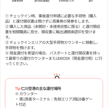
還付領収書確認
手荷物預け入れ
還付
搭乗券発券
① チェックイン時、事後還付申請に必要な手荷物（購入
品）と還付領収書は預けずに搭乗券の発券をします。
② 購入した商品（未開封・未使用状態に限る）と還付領収
書を税関職員に見せ、領収書に輸出通関承認印を受けま
す。
③ チェックインエリアの大型手荷物カウンターに移動し、
手荷物を預けます。
④ 現金還付を希望の場合、パスポートと還付領収書を持っ
て最寄りの還付カウンターまたはKIOSK（現金還付用）に行
ってください。
Tip
仁川空港の主な還付場所
※ カウンター
・ 第1旅客ターミナル：免税エリア3階28番ゲー
ト付近