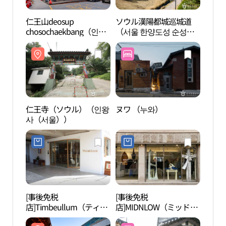
仁王山deosup
ソウル漢陽都城巡城道
仁王
chosochaekbang（인왕
（서울 한양도성 순성
사（
산 더숲 초소책방）
길）
仁王寺（ソウル）（인왕
ヌワ （누와）
テオ書
사（서울））
[事後免税
[事後免税
紫霞
店]Timbeullum（ティン
店]MIDNLOW（ミッドエ
관）
ブールム）(팀블룸)
ヌロー）(미드앤로우)