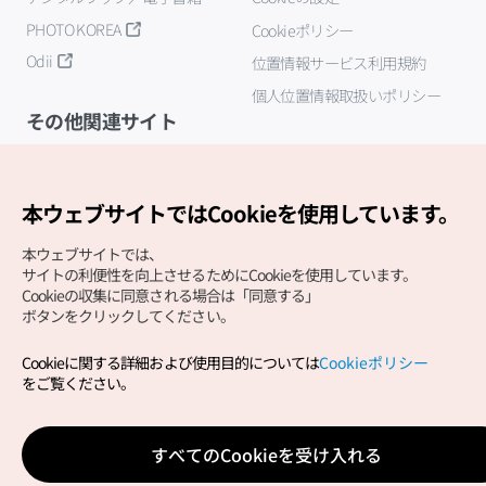
PHOTO KOREA
Cookieポリシー
Odii
位置情報サービス利用規約
個人位置情報取扱いポリシー
その他関連サイト
韓国観光公社
K-MICE
本ウェブサイトではCookieを使用しています。
本ウェブサイトでは、
サイトの利便性を向上させるためにCookieを使用しています。
Cookieの収集に同意される場合は「同意する」
ボタンをクリックしてください。
Cookieに関する詳細および使用目的については
Cookieポリシー
Copyright (c) Korea Tourism Organization All Rights
をご覧ください。
Reserved.
サイトエラー報告
公式メール
japanese@knto.or.kr
すべてのCookieを受け入れる