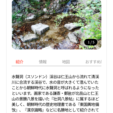
/
1
5
紹介
情報
地図
おすすめ周辺ス
水聲洞（スソンドン）渓谷は仁王山から流れて清渓
川に合流する渓谷で、水の音が大きくて澄んでいた
ことから朝鮮時代に水聲洞と呼ばれるようになった
といいます。画家である謙斎・鄭敾が北岳山と仁王
山の景勝八景を描いた『壮洞八景帖』に属するほど
美しく、朝鮮時代の歴史地理書である『東国輿地備
攷』、『漢京識略』などに名勝地として紹介されて