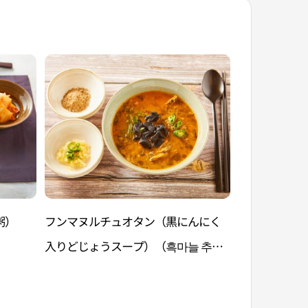
粥）
フンマヌルチュオタン（黒にんにく
チョンボッカ
入りどじょうスープ）（흑마늘 추어
カルビの蒸し
탕）