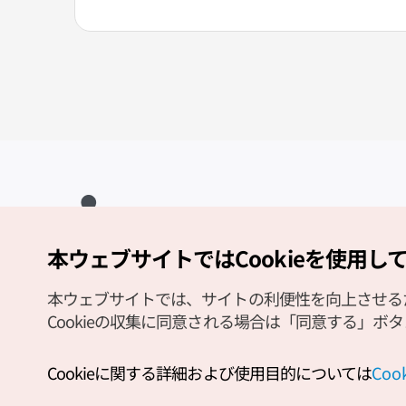
本ウェブサイトではCookieを使用し
Copyright (c) Korea Tourism Organization All Rights Reserved.
サイトエラー報告
公式メール
japanese@knto.or.kr
本ウェブサイトでは、サイトの利便性を向上させるため
Cookieの収集に同意される場合は「同意する」ボ
Cookieに関する詳細および使用目的については
Co