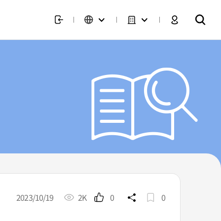
2023/10/19
2K
0
0