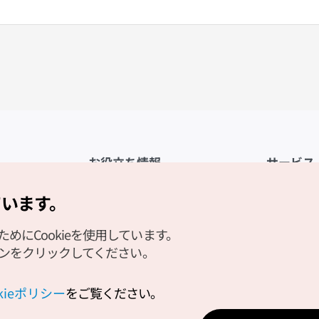
お役立ち情報
サービス
公式アプリ「VISITKOREA」
利用規約
ています。
1330観光通訳案内
FAQ
にCookieを使用しています。
観光資料ダウンロード
プライバシ
タンをクリックしてください。
デジタルブック／電子書籍
Cookieの
PHOTO KOREA
Cookieポ
okieポリシー
をご覧ください。
Odii
位置情報サ