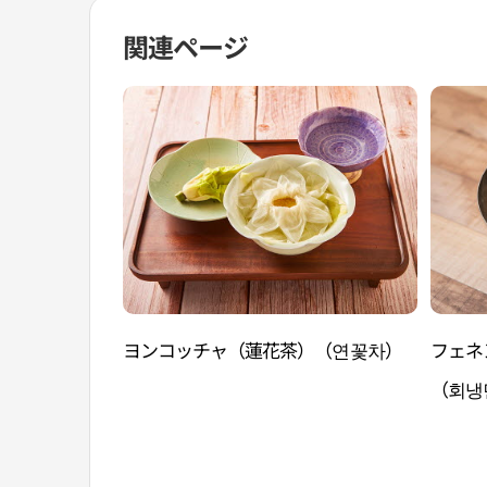
関連ページ
ヨンコッチャ（蓮花茶）（연꽃차）
フェネ
（회냉