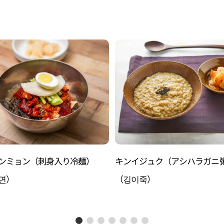
ンミョン（刺身入り冷麺）
キンイジュク（アシハラガニ
면）
（깅이죽）