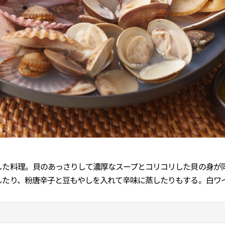
した料理。貝のあっさりして濃厚なスープとコリコリした貝の身が
したり、粉唐辛子と豆もやしを入れて辛味に蒸したりもする。白ワ