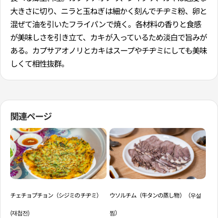
大きさに切り、ニラと玉ねぎは細かく刻んでチヂミ粉、卵と
混ぜて油を引いたフライパンで焼く。各材料の香りと食感
が美味しさを引き立て、カキが入っているため淡白で旨みが
ある。カプサアオノリとカキはスープやチヂミにしても美味
しくて相性抜群。
関連ページ
チェチョプチョン（シジミのチヂミ）
ウソルチム（牛タンの蒸し物）（우설
プ
(재첩전)
찜）