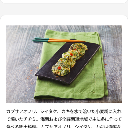
カプサアオノリ、シイタケ、カキを水で溶いた小麦粉に入れ
て焼いたチヂミ。海南および全羅南道地域で主に冬に作って
食べる郷土料理。カプサアオノリ、シイタケ、カキは適度な