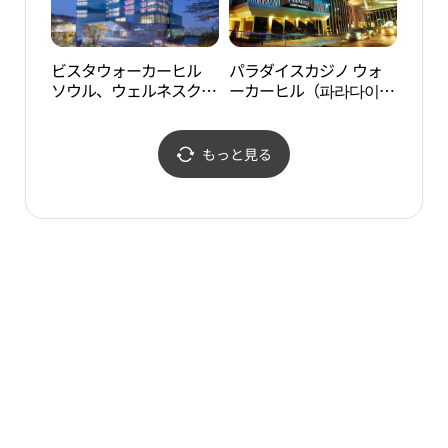
ビスタウォーカーヒル
パラダイスカジノ ウォ
岩寺
ソウル、ウェルネスクラ
ーカーヒル（파라다이스
공원
ブ (비스타 워커힐 서울,
카지노 워커힐）
웰니스클럽)
もっと見る