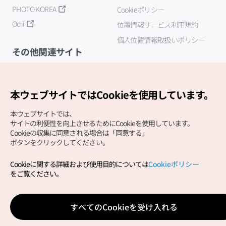
PHOTO KOREA
Cookieポリシー
Odii
位置情報サービス利用規約
個人位置情報取扱いポリシー
その他関連サイト
韓国観光公社
K-MICE
本ウェブサイトではCookieを使用しています。
本ウェブサイトでは、
サイトの利便性を向上させるためにCookieを使用しています。
Cookieの収集に同意される場合は「同意する」
ボタンをクリックしてください。
Cookieに関する詳細および使用目的については
Cookieポリシー
Copyright (c) Korea Tourism Organization All Rights
をご覧ください。
Reserved.
サイトエラー報告
公式メール
japanese@knto.or.kr
すべてのCookieを受け入れる