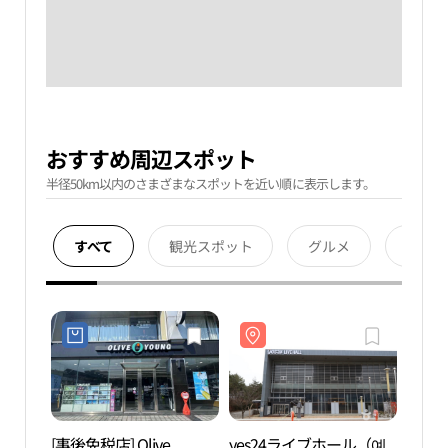
おすすめ周辺スポット
半径50km以内のさまざまなスポットを近い順に表示します。
すべて
観光スポット
グルメ
宿泊
[事後免税店] Olive
yes24ライブホール（예
yes