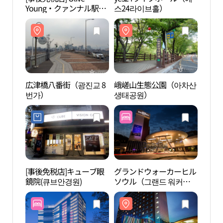
Young・クァンナル駅店
스24라이브홀）
스24
(올리브영 광나루역점)
広津橋八番街（광진교 8
峨嵯山生態公園（아차산
峨嵯
번가）
생태공원）
생태
[事後免税店]キューブ眼
グランドウォーカーヒル
峨嵯
鏡院(큐브안경원)
ソウル（그랜드 워커힐
서울）