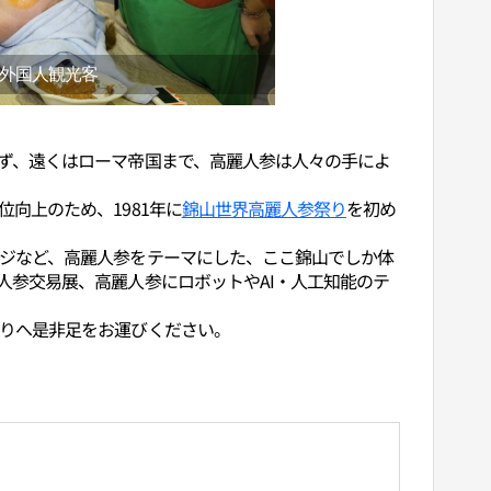
外国人観光客
ず、遠くはローマ帝国まで、高麗人参は人々の手によ
向上のため、1981年に
錦山世界高麗人参祭り
を初め
ジなど、高麗人参をテーマにした、ここ錦山でしか体
人参交易展、高麗人参にロボットやAI・人工知能のテ
りへ是非足をお運びください。