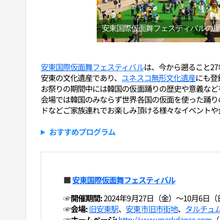
安東国際仮面舞フェスティバルの屋
安東国際仮面舞フェスティバル
は、今から遡ること2
安東の文化遺産であり、
ユネスコ無形文化遺産
にも登
お祭りの期間中には韓国の仮面踊りの歴史や意義など
会場では韓国のみならず世界各国の仮面を使った踊り
ドなどご家族連れでお楽しみ頂ける様々なイベントや
おすすめプログラム
■
安東国際仮面舞フェスティバル
☞開催期間:
2024年9月27日（金）～10月6日
☞会場:
旧安東駅
、
安東市旧市街地
、
タルチュ
☞ホームページ:
http://www.maskdance.com
（