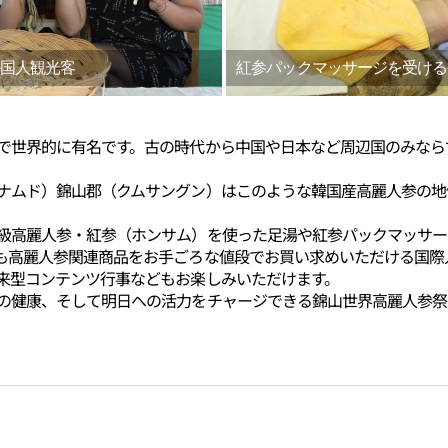
国人観光客
紅参パックマッサージを受ける
で世界的に有名です。古の時代から中国や日本など周辺国のみなら
ナムド）錦山郡（クムサングン）はこのような韓国産高麗人参の地位
級高麗人参・紅参（ホンサム）を使った足湯や紅参パックマッサー
も高麗人参関連商品をお手ごろな値段でお買い求めいただける国際
来型コンテンツ行事などもお楽しみいただけます。
の健康、そして明日への活力をチャージできる錦山世界高麗人参祭