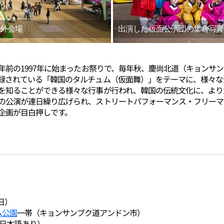
外会場
出演した仮面公演団の集合写真
7年前の1997年に始まったお祭りで、毎年秋、慶尚北道（キョンサ
録されている「韓国のタルチュム（仮面舞）」をテーマに、様々な
を知ることができる様々な行事が行われ、韓国の伝統文化に、より
の公演が連日繰り広げられ、ストリートパフォーマンス・フリーマ
企画が目白押しです。
（日）
ム公園
一帯（キョンサンブク道アンドン市）
日本語あり）