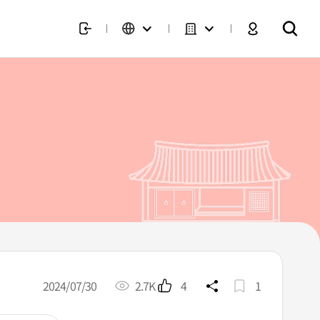
2024/07/30
2.7K
4
1