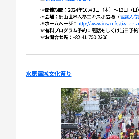
☞開催期間：
2024年10月3日（木）～13日（日
☞会場：
錦山世界人参エキスポ広場（
高麗人参
☞ホームページ：
http://www.insamfestival.co.k
☞有料プログラム予約：
電話もしくは当日予約
☞お問合せ先：
+82-41-750-2306
水原華城文化祭り