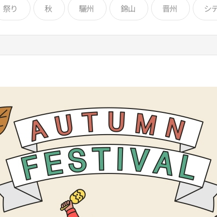
祭り
秋
驪州
錦山
晋州
シ