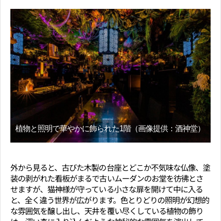
植物と照明で華やかに飾られた1階（画像提供：酒神堂）
外から見ると、古びた木製の台座とどこか不気味な仏像、塗
装の剥がれた看板がまるで古いムーダンのお堂を彷彿とさ
せますが、猫神様が守っている小さな扉を開けて中に入る
と、全く違う世界が広がります。色とりどりの照明が幻想的
な雰囲気を醸し出し、天井を覆い尽くしている植物の飾り