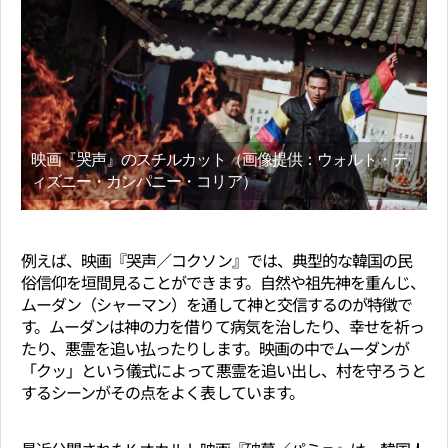
映画『哭声』のスチルカット（画像提供：ウォルト・デ
ィズニー・カンパニー・コリア）
例えば、映画『哭声／コクソン』では、典型的な韓国の民
俗信仰を垣間見ることができます。自然や祖先神を重んじ、
ムーダン（シャーマン）を通して神と交信するのが特徴で
す。ムーダンは神の力を借りて病気を治したり、幸せを祈っ
たり、悪霊を追い払ったりします。映画の中でムーダンが
「クッ」という儀式によって悪霊を追い出し、村を守ろうと
するシーンがその点をよく表しています。