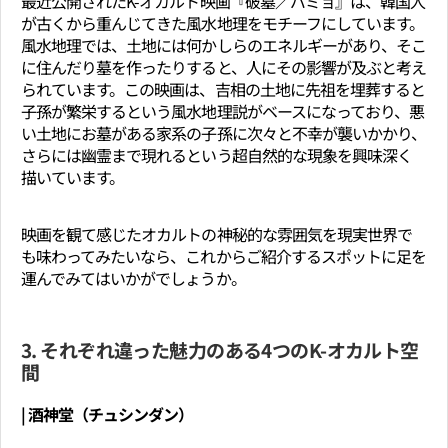
最近公開されたK-オカルト映画『破墓／パミョ』は、韓国人
が古くから重んじてきた風水地理をモチーフにしています。
風水地理では、土地には何かしらのエネルギーがあり、そこ
に住んだり墓を作ったりすると、人にその影響が及ぶと考え
られています。この映画は、吉相の土地に先祖を埋葬すると
子孫が繁栄するという風水地理説がベースになっており、悪
い土地にお墓がある家系の子孫に次々と不幸が襲いかかり、
さらには幽霊まで現れるという超自然的な現象を興味深く
描いています。
映画を観て感じたオカルトの神秘的な雰囲気を現実世界で
も味わってみたいなら、これからご紹介するスポットに足を
運んでみてはいかがでしょうか。
3. それぞれ違った魅力のある4つのK-オカルト空
間
| 酒神堂（チュシンダン）