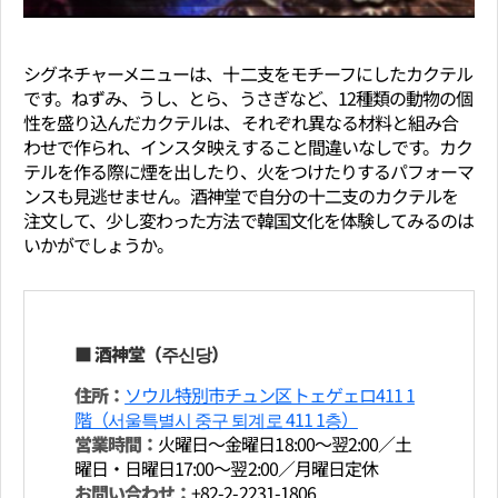
シグネチャーメニューは、十二支をモチーフにしたカクテル
です。ねずみ、うし、とら、うさぎなど、12種類の動物の個
性を盛り込んだカクテルは、それぞれ異なる材料と組み合
わせで作られ、インスタ映えすること間違いなしです。カク
テルを作る際に煙を出したり、火をつけたりするパフォーマ
ンスも見逃せません。酒神堂で自分の十二支のカクテルを
注文して、少し変わった方法で韓国文化を体験してみるのは
いかがでしょうか。
■ 酒神堂（주신당）
住所：
ソウル特別市チュン区トェゲェロ411 1
階（서울특별시 중구 퇴계로 411 1층）
営業時間：
火曜日～金曜日18:00～翌2:00／土
曜日・日曜日17:00～翌2:00／月曜日定休
お問い合わせ：
+82-2-2231-1806