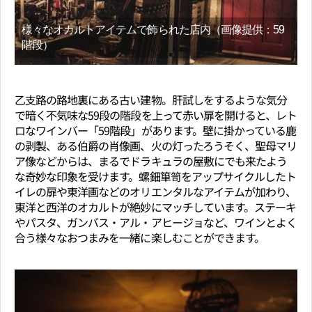
様々なオカルトアイテムで飾られた店内（画像提供：59
階段）
乙支路の路地裏にある古い建物。肝試しをするような気分
で暗く不気味な59段の階段を上って赤い扉を開けると、レト
ロなワインバー「59階段」があります。壁に掛かっている鹿
の剥製、ある伯爵の肖像画、火の灯ったろうそく、聖母マリ
ア像などからは、まるでドラキュラの屋敷にでも来たよう
な奇妙な印象を受けます。螺鈿箪笥をアップサイクルしたト
イレの扉や東洋画などのオリエンタルなアイテムが加わり、
東洋と西洋のオカルトが絶妙にマッチしています。ステーキ
やパスタ、ガンバス・アル・アヒージョなど、ワインとよく
合う様々なおつまみを一緒に楽しむことができます。