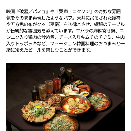
映画『破墓／パミョ』や『哭声／コクソン』の奇妙な雰囲
気をそのまま再現したようなパブ。天井に吊るされた護符
や五方色の布がクッ（巫儀）を彷彿とさせ、螺鈿のテーブル
が伝統的な雰囲気を添えています。牛バラの麻辣寄せ鍋、ニ
ンニク入り鶏肉の炒め煮、チーズ入りキムチのチヂミ、牛肉
入りトッポッキなど、フュージョン韓国料理のおつまみと一
緒に冷えたビールを楽しむことができます。