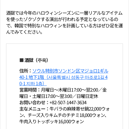
酒獄では今年のハロウィンシーズンに一層リアルなアイテム
を使ったゾクゾクする演出が行われる予定となっているの
で、韓国で特別なハロウィンを計画している方はぜひ足を運
んでみてください。
■ 酒獄（주옥）
住所：
ソウル特別市ソンドン区マジョロ1ギル
40-1 地下1階（서울특별시 성동구 마조로1길 4
0-1 지하 1층）
営業時間：
月曜日～木曜日17:00～翌2:00／金
曜日・土曜日17:00～翌3:00／日曜日定休
お問い合わせ：
+82-507-1447-3634
主なメニュー：
牛バラの麻辣寄せ鍋22,000ウォ
ン、チーズ入りキムチのチヂミ18,000ウォン、
牛肉入りトッポッキ16,000ウォン