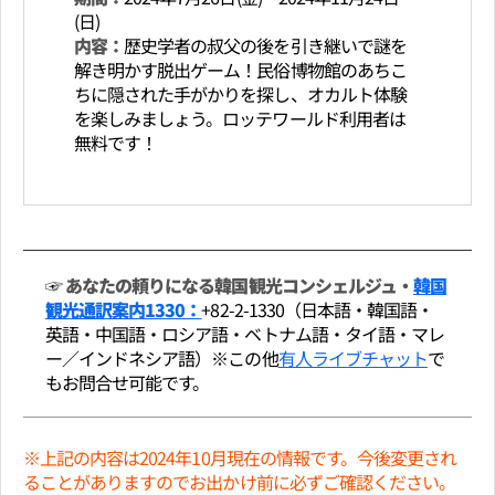
(日)
内容：
歴史学者の叔父の後を引き継いで謎を
解き明かす脱出ゲーム！民俗博物館のあちこ
ちに隠された手がかりを探し、オカルト体験
を楽しみましょう。ロッテワールド利用者は
無料です！
☞
あなたの頼りになる韓国観光コンシェルジュ・
韓国
観光通訳案内1330：
+82-2-1330（日本語・韓国語・
英語・中国語・ロシア語・ベトナム語・タイ語・マレ
ー／インドネシア語）※この他
有人ライブチャット
で
もお問合せ可能です。
※上記の内容は2024年10月現在の情報です。今後変更され
ることがありますのでお出かけ前に必ずご確認ください。