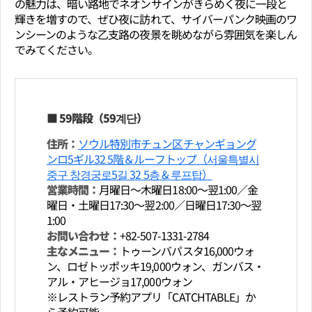
の魅力は、暗い路地でネオンサインがきらめく夜に一段と
輝きを増すので、ぜひ夜に訪れて、サイバーパンク映画のワ
ンシーンのような乙支路の夜景を眺めながら雰囲気を楽しん
でみてください。
■ 59階段（59계단）
住所：
ソウル特別市チュン区チャンギョング
ンロ5ギル32 5階＆ルーフトップ（서울특별시
중구 창경궁로5길 32 5층 & 루프탑）
営業時間：
月曜日～木曜日18:00～翌1:00／金
曜日・土曜日17:30～翌2:00／日曜日17:30～翌
1:00
お問い合わせ：
+82-507-1331-2784
主なメニュー：
トゥーンバパスタ16,000ウォ
ン、ロゼトッポッキ19,000ウォン、ガンバス・
アル・アヒージョ17,000ウォン
※レストラン予約アプリ「CATCHTABLE」か
ら予約可能