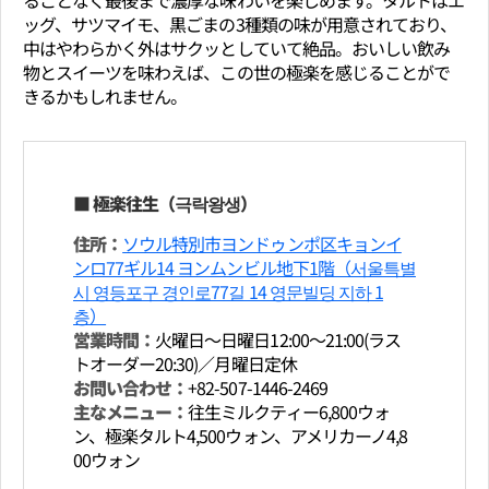
ッグ、サツマイモ、黒ごまの3種類の味が用意されており、
中はやわらかく外はサクッとしていて絶品。おいしい飲み
物とスイーツを味わえば、この世の極楽を感じることがで
きるかもしれません。
■ 極楽往生（극락왕생）
住所：
ソウル特別市ヨンドゥンポ区キョンイ
ンロ77ギル14 ヨンムンビル地下1階（서울특별
시 영등포구 경인로77길 14 영문빌딩 지하 1
층）
営業時間：
火曜日～日曜日12:00～21:00(ラス
トオーダー20:30)／月曜日定休
お問い合わせ：
+82-507-1446-2469
主なメニュー：
往生ミルクティー6,800ウォ
ン、極楽タルト4,500ウォン、アメリカーノ4,8
00ウォン