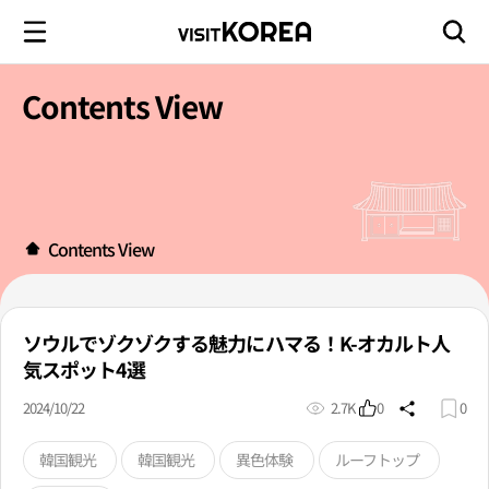
Contents View
Contents View
ソウルでゾクゾクする魅力にハマる！K-オカルト人
気スポット4選
2024/10/22
2.7K
0
0
韓国観光
韓国観光
異色体験
ルーフトップ