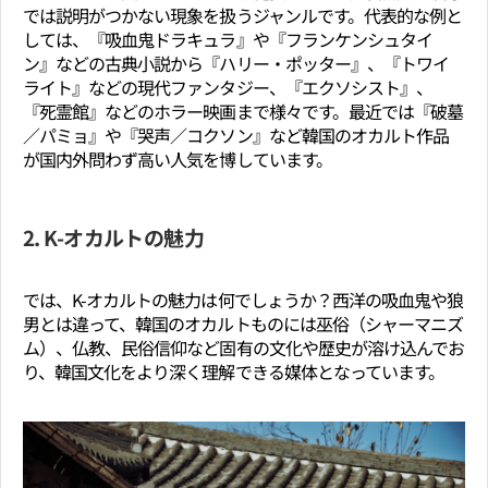
では説明がつかない現象を扱うジャンルです。代表的な例と
しては、『吸血鬼ドラキュラ』や『フランケンシュタイ
ン』などの古典小説から『ハリー・ポッター』、『トワイ
ライト』などの現代ファンタジー、『エクソシスト』、
『死霊館』などのホラー映画まで様々です。最近では『破墓
／パミョ』や『哭声／コクソン』など韓国のオカルト作品
が国内外問わず高い人気を博しています。
2. K-オカルトの魅力
では、K-オカルトの魅力は何でしょうか？西洋の吸血鬼や狼
男とは違って、韓国のオカルトものには巫俗（シャーマニズ
ム）、仏教、民俗信仰など固有の文化や歴史が溶け込んでお
り、韓国文化をより深く理解できる媒体となっています。