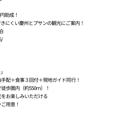
0円助成！
行きにくい慶州とプサンの観光にご案内！
連泊
16/
ー」
泊手配＋食事３回付＋現地ガイド同行！
徒歩圏内（約550ｍ）！
光をお楽しみいただける
りご用意！