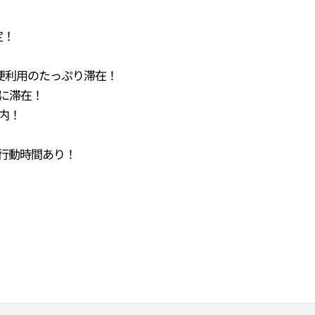
定！
便利用のたっぷり滞在！
トに滞在！
圏内！
行動時間あり！