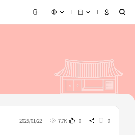
2025/01/22
7.7K
0
0