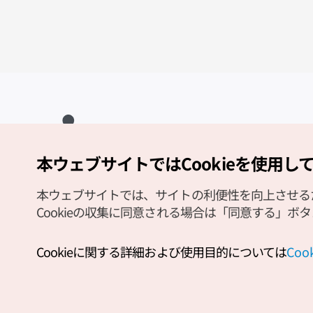
本ウェブサイトではCookieを使用し
Copyright (c) Korea Tourism Organization All Rights Reserved.
サイトエラー報告
公式メール
japanese@knto.or.kr
本ウェブサイトでは、サイトの利便性を向上させるため
Cookieの収集に同意される場合は「同意する」ボ
Cookieに関する詳細および使用目的については
Co