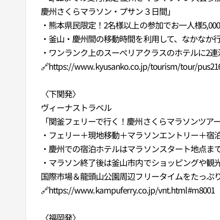
慶州さくらマラソン・プサン３日間」
・熊本県民限定！2名様以上の参加でお一人様5,00
・釜山・慶州間の移動時間を利用して、なかなか
・ワンランク上のスーぺリアクラスのホテルに2
🔗https://www.kyusanko.co.jp/tourism/tour/pus2
〈下関発〉
ヴィーナストラベル
「関釜フェリーで行く！慶州さくらマラソンツア
・フェリー＋現地移動＋マラソンエントリー＋宿
・慶州での宿泊ホテルはマラソンスタート地点まで
・マラソン終了後は釜山市内でショッピングや観
国際市場＆龍頭山公園周辺フリータイムをたっぷ
🔗https://www.kampuferry.co.jp/vnt.html#m8001
〈福岡発〉