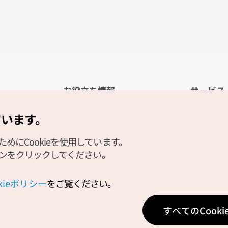
お役立ち情報
サービス
公式アプリ「VISITKOREA」
利用規約
ています。
1330観光通訳案内
FAQ
にCookieを使用しています。
観光資料ダウンロード
プライバシ
タンをクリックしてください。
デジタルブック／電子書籍
Cookieの
PHOTO KOREA
Cookieポ
okieポリシー
をご覧ください。
Odii
位置情報サ
すべてのCook
個人位置情